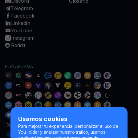
Discord
Glosario
Telegram
Facebook
Linkedin
YouTube
Instagram
Reddit
PLATAFORMA
Usamos cookies
Para mejorar tu experiencia, personalizar el uso de
YouHolder y analizar nuestro tráfico, usamos
cookies técnicas y otras herramientas de