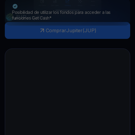
Posibilidad de utilizar los fondos para acceder a las
JUP
Jupiter
funciones Get Cash*
Comprar
Jupiter
(
JUP
)