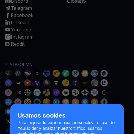
Discord
Glosario
Telegram
Facebook
Linkedin
YouTube
Instagram
Reddit
PLATAFORMA
Usamos cookies
Para mejorar tu experiencia, personalizar el uso de
YouHolder y analizar nuestro tráfico, usamos
cookies técnicas y otras herramientas de