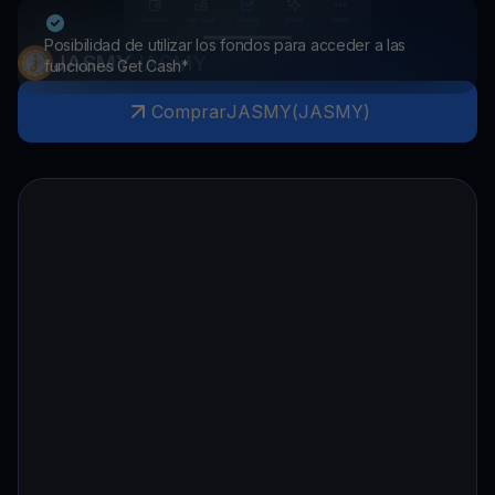
Posibilidad de utilizar los fondos para acceder a las
JASMY
JASMY
funciones Get Cash*
Comprar
JASMY
(
JASMY
)