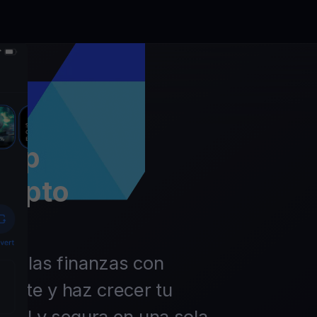
app
rypto
 de las finanzas con
ierte y haz crecer tu
ácil y segura en una sola