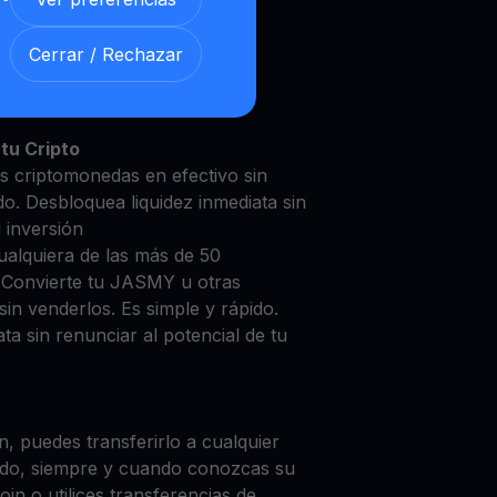
Cerrar / Rechazar
SMY con nuestra
Cuenta de
y segura
tu Cripto
s criptomonedas en efectivo sin
do. Desbloquea liquidez inmediata sin
u inversión
ualquiera de las más de 50
. Convierte tu JASMY u otras
in venderlos. Es simple y rápido.
ta sin renunciar al potencial de tu
, puedes transferirlo a cualquier
do, siempre y cuando conozcas su
in o utilices transferencias de