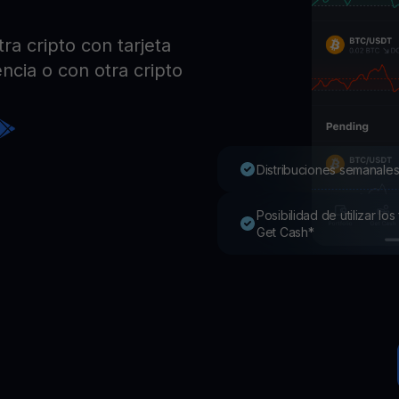
Pro
Desc
a cripto con tarjeta
Youhodler App
ncia o con otra cripto
Descargar
Descarga la app y gestiona cripto fácilmente
Distribuciones semanales
Posibilidad de utilizar l
Get Cash*