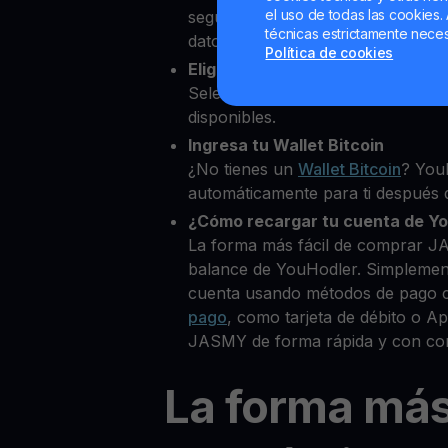
el uso de todas las cookies. 
segundos desde nuestra platafor
técnicas estrictamente neces
datos personales para verificar tu
Política de cookies
Elige JASMY como la cripto que
Selecciona JASMY entre más de 
disponibles.
Ingresa tu Wallet Bitcoin
¿No tienes un
Wallet Bitcoin
? You
automáticamente para ti después d
¿Cómo recargar tu cuenta de Y
La forma más fácil de comprar J
balance de YouHodler. Simplemen
cuenta usando métodos de pago 
pago
, como tarjeta de débito o 
JASMY de forma rápida y con com
La forma má