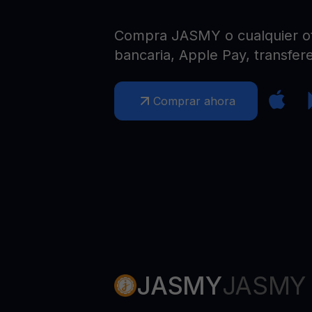
Web3 wallet
Tu riqueza Web3 gestionada en un solo lugar
Compra JASMY o cualquier otr
bancaria, Apple Pay, transfere
Comprar ahora
JASMY
JASMY