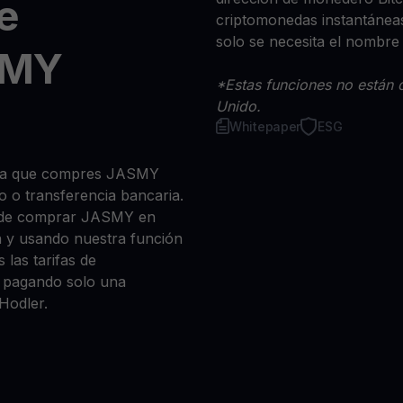
e
criptomonedas instantáneas
solo se necesita el nombre
SMY
*Estas funciones no están d
Unido.
Whitepaper
ESG
 sea que compres JASMY
ito o transferencia bancaria.
e de comprar JASMY en
n y usando nuestra función
 las tarifas de
a, pagando solo una
Hodler.