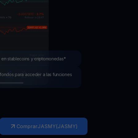
mociones
ubre los últimos concursos y promociones
 en stablecoins y criptomonedas*
os fondos para acceder a las funciones
Comprar
JASMY
(
JASMY
)