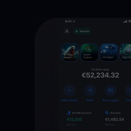
Descarga la 
YouHodler
C
Wallet
Desbloquea el futuro
YouHodler. Opera, inv
patrimonio de forma f