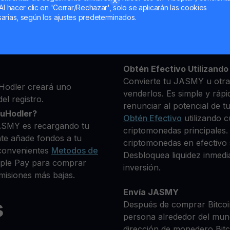
Al hacer clic en 'Cerrar/Rechazar', solo se aplicarán las cookies
ma, luego agrega algunos
arias, según los ajustes predeterminados.
Mantén tu JASMY
 identidad
**Gana Más** con tu JA
 deseas comprar
Rendimiento
transparente 
80+ criptomonedas
Obtén Efectivo Utilizando 
Convierte tu JASMY u otra
Hodler creará uno
venderlos. Es simple y rápi
el registro.
renunciar al potencial de t
ouHodler?
Obtén Efectivo
utilizando c
ASMY es recargando tu
criptomonedas principales
te añade fondos a tu
criptomonedas en efectivo s
convenientes
Metodos de
Desbloquea liquidez inmedia
Apple Pay para comprar
inversión.
isiones más bajas.
Envía JASMY
s
Después de comprar Bitcoin
persona alrededor del mun
dirección de monedero Bitco