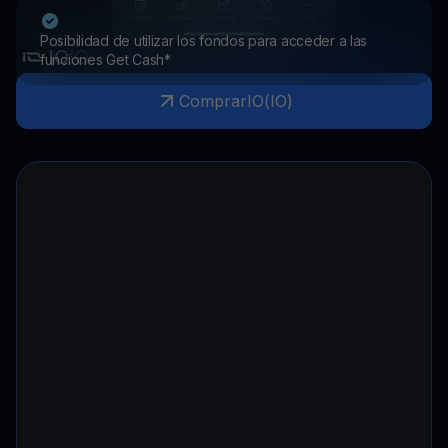
Posibilidad de utilizar los fondos para acceder a las
IO
IO
funciones Get Cash*
Comprar
IO
(
IO
)