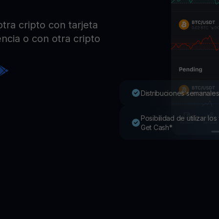
Pro
Desc
tra cripto con tarjeta
Youhodler App
ncia o con otra cripto
Descargar
Descarga la app y gestiona cripto fácilmente
Distribuciones semanales
Posibilidad de utilizar l
Get Cash*