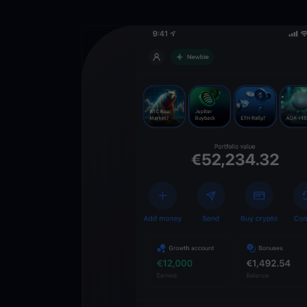
Descarga la 
YouHodler
C
Wallet
Desbloquea el futuro
YouHodler. Opera, inv
patrimonio de forma f