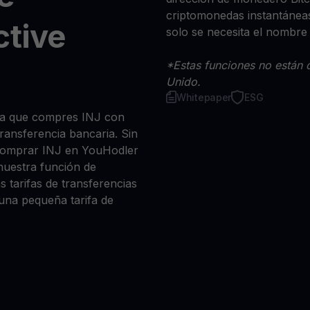
criptomonedas instantáneas
ctive
solo se necesita el nombre
*Estas funciones no están d
Unido.
Whitepaper
ESG
sea que compres INJ con
 transferencia bancaria. Sin
comprar INJ en YouHodler
nuestra función de
s tarifas de transferencias
 una pequeña tarifa de