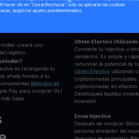
Al hacer clic en 'Cerrar/Rechazar', solo se aplicarán las cookies
ma, luego agrega algunos
arias, según los ajustes predeterminados.
Mantén tu INJ
 identidad
**Gana Más** con tu Injec
ue deseas comprar
Rendimiento
transparente 
criptomonedas disponibles.
Obtén Efectivo Utilizando 
Hodler creará uno
Convierte tu Injective u ot
el registro.
venderlos. Es simple y rápi
ouHodler?
renunciar al potencial de t
ective es recargando tu
Obtén Efectivo
utilizando c
te añade fondos a tu
criptomonedas principales. 
convenientes
Metodos de
criptomonedas en efectivo s
Apple Pay para comprar INJ
Desbloquea liquidez inmedia
 más bajas.
inversión.
s
Envía Injective
Después de comprar Bitcoin
persona alrededor del mun
e
dirección de monedero Bitco