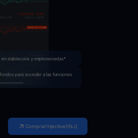
mociones
ubre los últimos concursos y promociones
 en stablecoins y criptomonedas*
os fondos para acceder a las funciones
Comprar
Injective
(
INJ
)