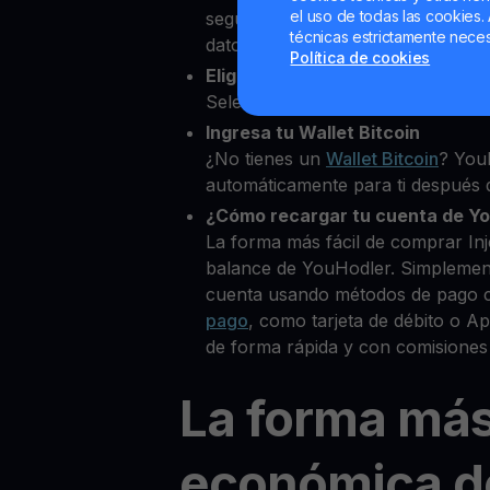
el uso de todas las cookies. 
segundos desde nuestra platafor
técnicas estrictamente neces
datos personales para verificar tu
Política de cookies
Elige Injective como la cripto q
Selecciona INJ entre más de 80+ 
Ingresa tu Wallet Bitcoin
¿No tienes un
Wallet Bitcoin
? You
automáticamente para ti después d
¿Cómo recargar tu cuenta de Y
La forma más fácil de comprar Inj
balance de YouHodler. Simplemen
cuenta usando métodos de pago 
pago
, como tarjeta de débito o 
de forma rápida y con comisiones
La forma má
económica d