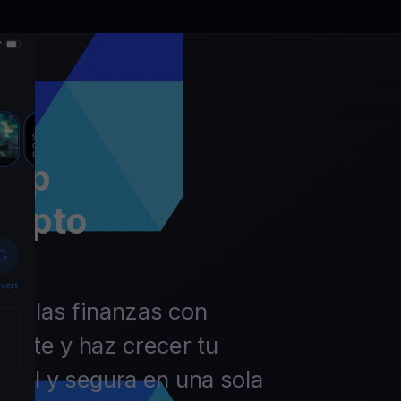
app
rypto
 de las finanzas con
ierte y haz crecer tu
ácil y segura en una sola