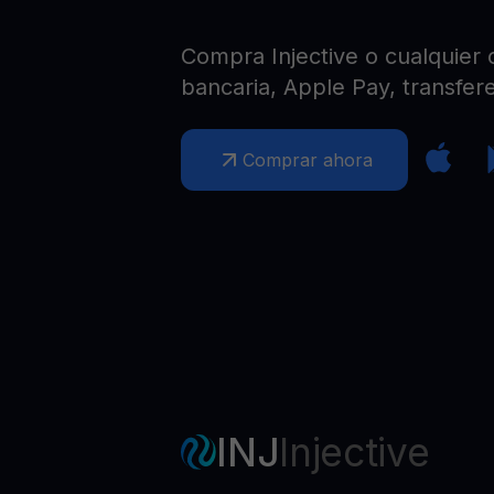
Web3 wallet
Tu riqueza Web3 gestionada en un solo lugar
Compra Injective o cualquier o
bancaria, Apple Pay, transfere
Comprar ahora
INJ
Injective