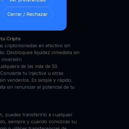
Cerrar / Rechazar
tive con nuestra
Cuenta de
y segura
tu Cripto
ras criptomonedas en efectivo sin
do. Desbloquea liquidez inmediata sin
u inversión
ualquiera de las más de 50
Convierte tu Injective u otras
in venderlos. Es simple y rápido.
ta sin renunciar al potencial de tu
, puedes transferirlo a cualquier
do, siempre y cuando conozcas su
in o utilices transferencias de