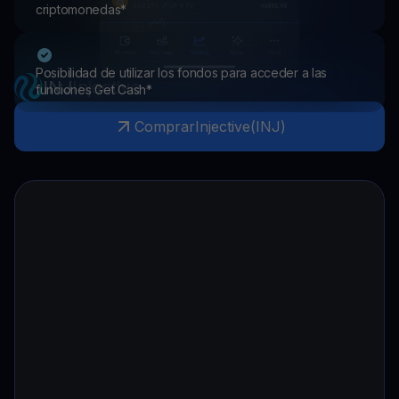
criptomonedas*
Posibilidad de utilizar los fondos para acceder a las
INJ
Injective
funciones Get Cash*
Comprar
Injective
(
INJ
)