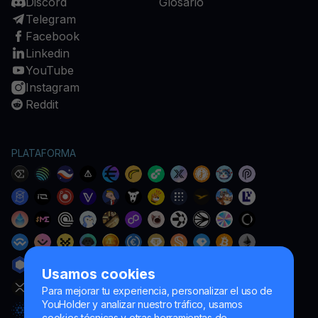
Discord
Glosario
Telegram
Facebook
Linkedin
YouTube
Instagram
Reddit
PLATAFORMA
Usamos cookies
Para mejorar tu experiencia, personalizar el uso de
YouHolder y analizar nuestro tráfico, usamos
cookies técnicas y otras herramientas de