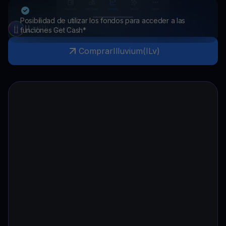
Posibilidad de utilizar los fondos para acceder a las
ILv
Illuvium
funciones Get Cash*
Comprar
Illuvium
(
ILv
)