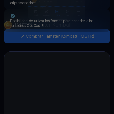
criptomonedas*
Posibilidad de utilizar los fondos para acceder a las
HMSTR
Hamster Kombat
funciones Get Cash*
Comprar
Hamster Kombat
(
HMSTR
)