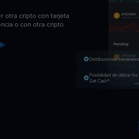
Pro
Desc
otra cripto con tarjeta
Youhodler App
ncia o con otra cripto
Descargar
Descarga la app y gestiona cripto fácilmente
Distribuciones semanales
Posibilidad de utilizar l
Get Cash*