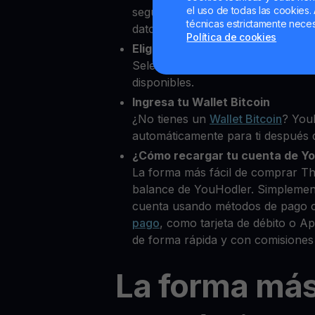
el uso de todas las cookies. 
segundos desde nuestra platafor
técnicas estrictamente neces
datos personales para verificar tu
Política de cookies
Elige The Graph como la cripto
Selecciona GRT entre más de 80
disponibles.
Ingresa tu Wallet Bitcoin
¿No tienes un
Wallet Bitcoin
? You
automáticamente para ti después d
¿Cómo recargar tu cuenta de Y
La forma más fácil de comprar T
balance de YouHodler. Simplemen
cuenta usando métodos de pago 
pago
, como tarjeta de débito o 
de forma rápida y con comisiones
La forma má