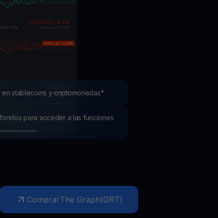
mociones
ubre los últimos concursos y promociones
 en stablecoins y criptomonedas*
os fondos para acceder a las funciones
Comprar
The Graph
(
GRT
)