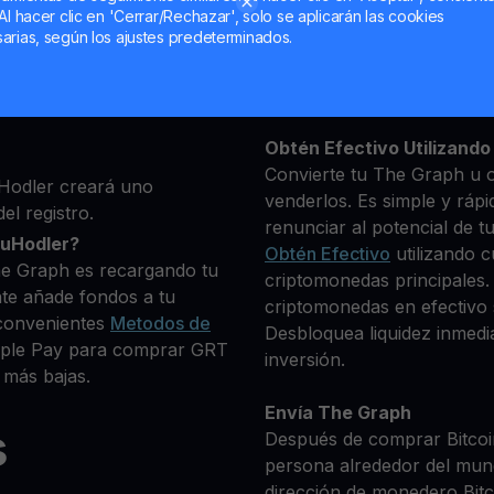
Al hacer clic en 'Cerrar/Rechazar', solo se aplicarán las cookies
ma, luego agrega algunos
arias, según los ajustes predeterminados.
Mantén tu GRT
 identidad
**Gana Más** con tu The
 que deseas comprar
Rendimiento
transparente 
+ criptomonedas
Obtén Efectivo Utilizando 
Convierte tu The Graph u o
Hodler creará uno
venderlos. Es simple y rápi
el registro.
renunciar al potencial de t
ouHodler?
Obtén Efectivo
utilizando c
he Graph es recargando tu
criptomonedas principales.
te añade fondos a tu
criptomonedas en efectivo s
convenientes
Metodos de
Desbloquea liquidez inmedia
Apple Pay para comprar GRT
inversión.
 más bajas.
Envía The Graph
s
Después de comprar Bitcoin
persona alrededor del mun
dirección de monedero Bitco