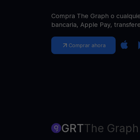
Web3 wallet
Tu riqueza Web3 gestionada en un solo lugar
Compra The Graph o cualquier 
bancaria, Apple Pay, transfere
Comprar ahora
GRT
The Graph