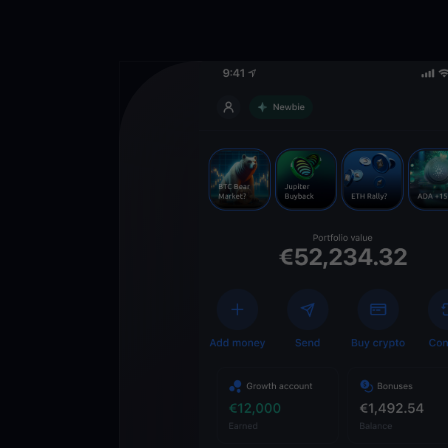
Descarga la 
YouHodler
C
Wallet
Desbloquea el futuro
YouHodler. Opera, inv
patrimonio de forma f