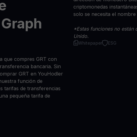
e
criptomonedas instantáneas
solo se necesita el nombre
 Graph
*Estas funciones no están d
Unido.
Whitepaper
ESG
sea que compres GRT con
 transferencia bancaria. Sin
 comprar GRT en YouHodler
nuestra función de
s tarifas de transferencias
 una pequeña tarifa de