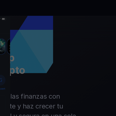
app
rypto
 de las finanzas con
ierte y haz crecer tu
ácil y segura en una sola