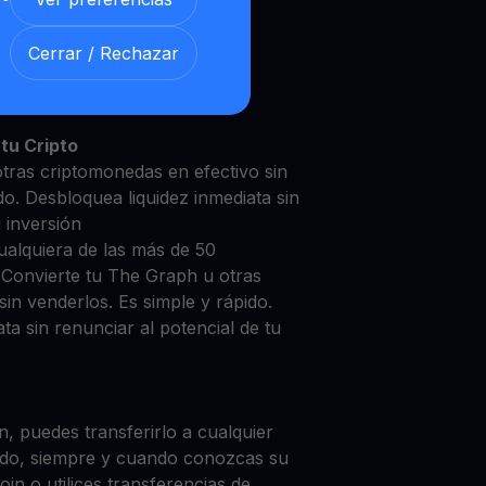
Cerrar / Rechazar
 Graph con nuestra
Cuenta de
y segura
tu Cripto
tras criptomonedas en efectivo sin
do. Desbloquea liquidez inmediata sin
u inversión
ualquiera de las más de 50
 Convierte tu The Graph u otras
in venderlos. Es simple y rápido.
ta sin renunciar al potencial de tu
, puedes transferirlo a cualquier
do, siempre y cuando conozcas su
in o utilices transferencias de