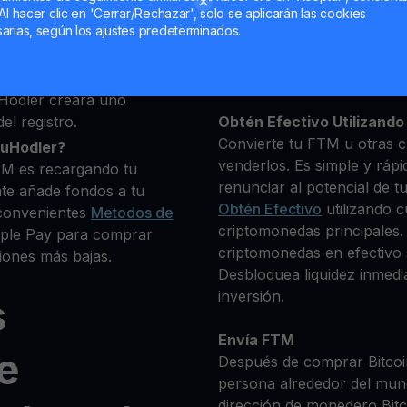
eseas comprar
Al hacer clic en 'Cerrar/Rechazar', solo se aplicarán las cookies
+ criptomonedas
arias, según los ajustes predeterminados.
Mantén tu FTM
**Gana Más** con tu FTM
transparente y segura
Hodler creará uno
el registro.
Obtén Efectivo Utilizando 
Convierte tu FTM u otras c
ouHodler?
venderlos. Es simple y rápi
TM es recargando tu
renunciar al potencial de t
te añade fondos a tu
Obtén Efectivo
utilizando c
convenientes
Metodos de
criptomonedas principales.
Apple Pay para comprar
criptomonedas en efectivo s
iones más bajas.
Desbloquea liquidez inmedia
inversión.
s
Envía FTM
e
Después de comprar Bitcoin
persona alrededor del mun
dirección de monedero Bitco