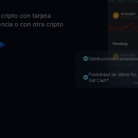
Pro
Desc
ripto con tarjeta
Youhodler App
ncia o con otra cripto
Descargar
Descarga la app y gestiona cripto fácilmente
Distribuciones semanales
Posibilidad de utilizar l
Get Cash*