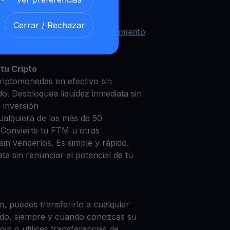
Cerrar / Rechazar
 con nuestra
Cuenta de Rendimiento
tu Cripto
riptomonedas en efectivo sin
do. Desbloquea liquidez inmediata sin
u inversión
ualquiera de las más de 50
 Convierte tu FTM u otras
in venderlos. Es simple y rápido.
ta sin renunciar al potencial de tu
, puedes transferirlo a cualquier
do, siempre y cuando conozcas su
in o utilices transferencias de