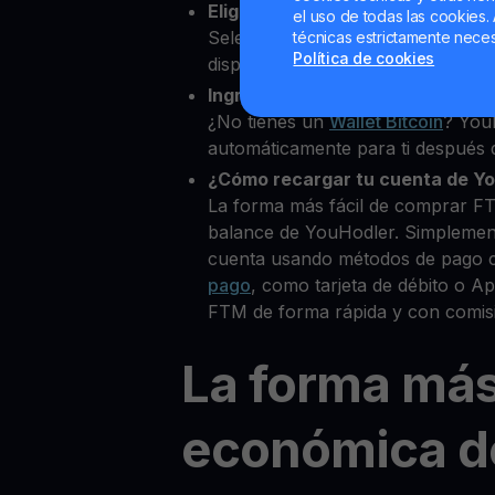
Elige FTM como la cripto que d
el uso de todas las cookies. 
Selecciona FTM entre más de 80
técnicas estrictamente neces
Política de cookies
disponibles.
Ingresa tu Wallet Bitcoin
¿No tienes un
Wallet Bitcoin
? You
automáticamente para ti después d
¿Cómo recargar tu cuenta de Y
La forma más fácil de comprar F
balance de YouHodler. Simplemen
cuenta usando métodos de pago 
pago
, como tarjeta de débito o 
FTM de forma rápida y con comis
La forma má
económica d