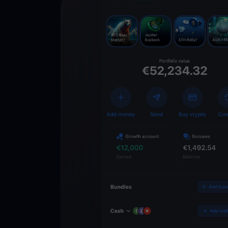
Descarga la 
YouHodler
C
Wallet
Desbloquea el futuro
YouHodler. Opera, inv
patrimonio de forma f
app.