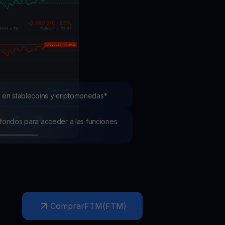
mociones
ubre los últimos concursos y promociones
 en stablecoins y criptomonedas*
os fondos para acceder a las funciones
Comprar
FTM
(
FTM
)