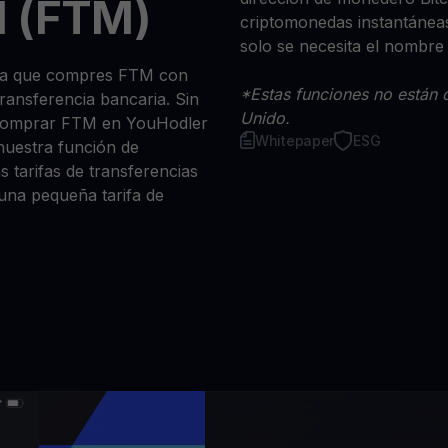
 (FTM)
criptomonedas instantáneas
solo se necesita el nombre
 sea que compres FTM con
*Estas funciones no están d
 transferencia bancaria. Sin
Unido.
 comprar FTM en YouHodler
Whitepaper
ESG
nuestra función de
s tarifas de transferencias
 una pequeña tarifa de