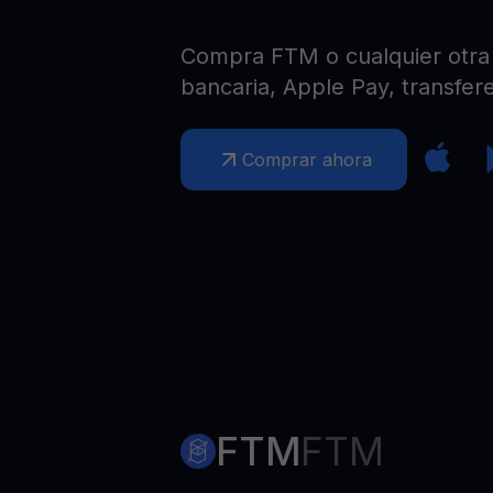
Web3 wallet
Tu riqueza Web3 gestionada en un solo lugar
Compra FTM o cualquier otra c
bancaria, Apple Pay, transfere
Comprar ahora
FTM
FTM