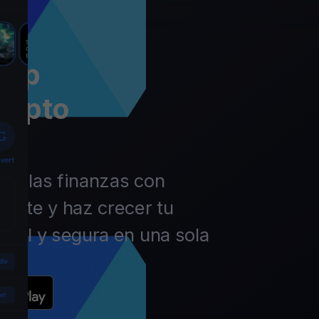
app
rypto
 de las finanzas con
ierte y haz crecer tu
ácil y segura en una sola