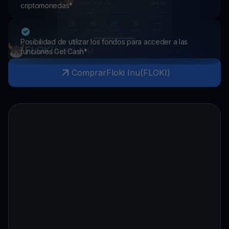
criptomonedas*
Posibilidad de utilizar los fondos para acceder a las
FLOKI
Floki Inu
funciones Get Cash*
Comprar
Floki Inu
(
FLOKI
)