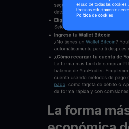
el uso de todas las cookies. 
segundos desde nuestra platafor
técnicas estrictamente neces
datos personales para verificar tu
Política de cookies
Elige FIlecoin como la cripto qu
Selecciona FIL entre más de 80+ 
Ingresa tu Wallet Bitcoin
¿No tienes un
Wallet Bitcoin
? You
automáticamente para ti después d
¿Cómo recargar tu cuenta de Y
La forma más fácil de comprar FI
balance de YouHodler. Simplemen
cuenta usando métodos de pago 
pago
, como tarjeta de débito o A
de forma rápida y con comisiones
La forma má
económica d