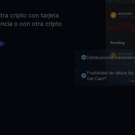
Pro
Desc
ra cripto con tarjeta
Youhodler App
ncia o con otra cripto
Descargar
Descarga la app y gestiona cripto fácilmente
Distribuciones semanales
Posibilidad de utilizar l
Get Cash*