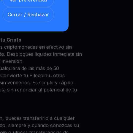
Cerrar / Rechazar
coin con nuestra
Cuenta de
y segura
tu Cripto
as criptomonedas en efectivo sin
do. Desbloquea liquidez inmediata sin
u inversión
ualquiera de las más de 50
Convierte tu FIlecoin u otras
in venderlos. Es simple y rápido.
ta sin renunciar al potencial de tu
, puedes transferirlo a cualquier
do, siempre y cuando conozcas su
in o utilices transferencias de