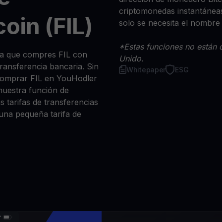
criptomonedas instantáneas
oin (FIL)
solo se necesita el nombre
*Estas funciones no están d
sea que compres FIL con
Unido.
 transferencia bancaria. Sin
Whitepaper
ESG
comprar FIL en YouHodler
nuestra función de
s tarifas de transferencias
 una pequeña tarifa de