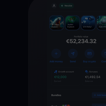
Descarga la 
YouHodler
C
Wallet
Desbloquea el futuro
YouHodler. Opera, inv
patrimonio de forma f
app.