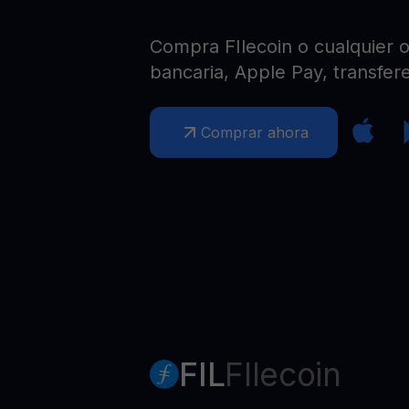
Web3 wallet
Tu riqueza Web3 gestionada en un solo lugar
Compra FIlecoin o cualquier ot
bancaria, Apple Pay, transfere
Comprar ahora
FIL
FIlecoin