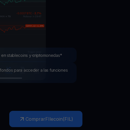
mociones
ubre los últimos concursos y promociones
 en stablecoins y criptomonedas*
os fondos para acceder a las funciones
Comprar
FIlecoin
(
FIL
)