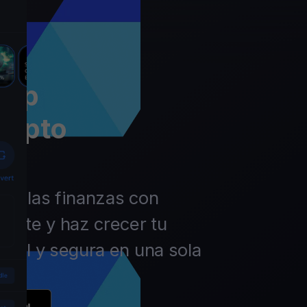
app
rypto
 de las finanzas con
ierte y haz crecer tu
ácil y segura en una sola