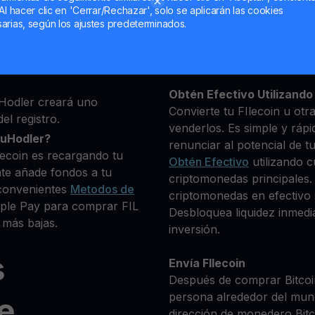
Al hacer clic en 'Cerrar/Rechazar', solo se aplicarán las cookies
ma, luego agrega algunos
arias, según los ajustes predeterminados.
Mantén tu FIL
 identidad
**Gana Más** con tu FIle
e deseas comprar
Rendimiento
transparente 
criptomonedas disponibles.
Obtén Efectivo Utilizando 
Hodler creará uno
Convierte tu FIlecoin u otr
el registro.
venderlos. Es simple y rápi
ouHodler?
renunciar al potencial de t
lecoin es recargando tu
Obtén Efectivo
utilizando c
te añade fondos a tu
criptomonedas principales. 
convenientes
Metodos de
criptomonedas en efectivo s
pple Pay para comprar FIL
Desbloquea liquidez inmedia
 más bajas.
inversión.
s
Envía FIlecoin
Después de comprar Bitcoin
persona alrededor del mun
e
dirección de monedero Bitco