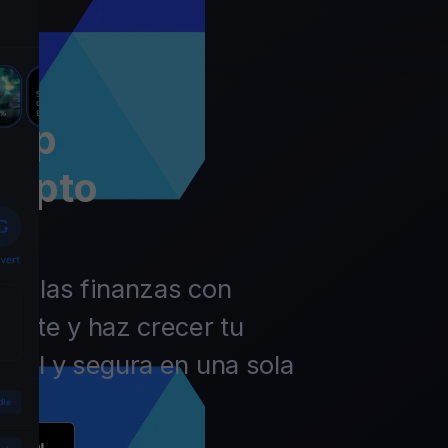
app
rypto
 de las finanzas con
ierte y haz crecer tu
ácil y segura en una sola