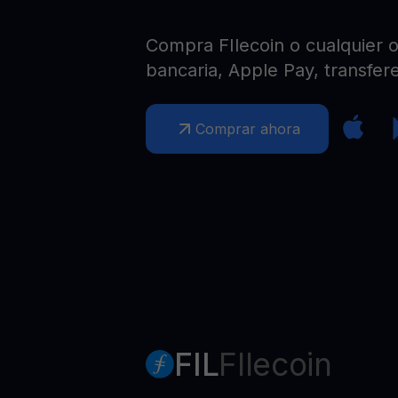
Web3 wallet
Tu riqueza Web3 gestionada en un solo lugar
Compra FIlecoin o cualquier ot
bancaria, Apple Pay, transfere
Comprar ahora
FIL
FIlecoin