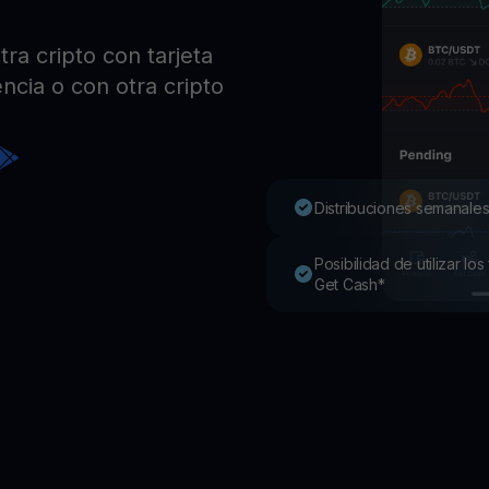
Pro
Desc
ra cripto con tarjeta
Youhodler App
ncia o con otra cripto
Descargar
Descarga la app y gestiona cripto fácilmente
Distribuciones semanales
Posibilidad de utilizar l
Get Cash*