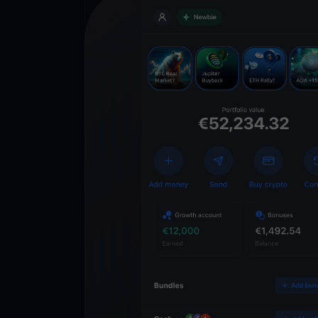
Descarga la 
YouHodler
C
Wallet
Desbloquea el futuro
YouHodler. Opera, inv
patrimonio de forma f
app.