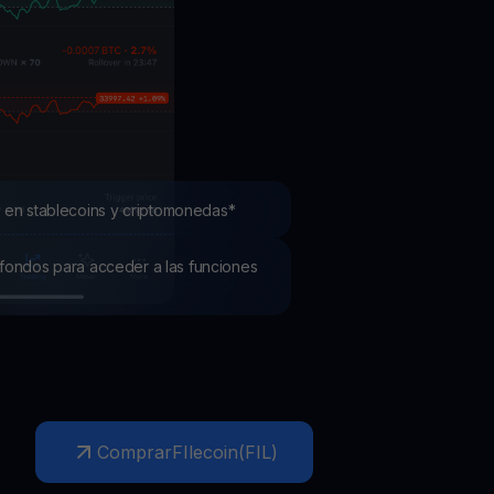
mociones
ubre los últimos concursos y promociones
 en stablecoins y criptomonedas*
os fondos para acceder a las funciones
Comprar
FIlecoin
(
FIL
)