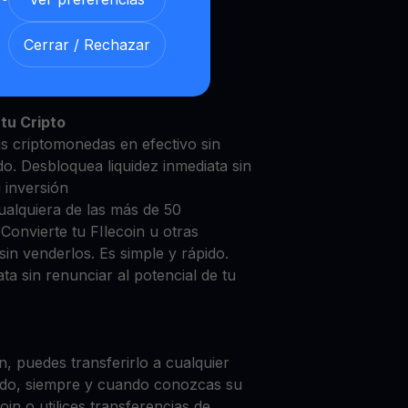
Cerrar / Rechazar
coin con nuestra
Cuenta de
y segura
tu Cripto
as criptomonedas en efectivo sin
do. Desbloquea liquidez inmediata sin
u inversión
ualquiera de las más de 50
Convierte tu FIlecoin u otras
in venderlos. Es simple y rápido.
ta sin renunciar al potencial de tu
, puedes transferirlo a cualquier
do, siempre y cuando conozcas su
in o utilices transferencias de