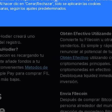
Al hacer clic en 'Cerrar/Rechazar', solo se aplicarán las cookies
ma, luego agrega algunos
arias, según los ajustes predeterminados.
Mantén tu FIL
 identidad
**Gana Más** con tu FIle
e deseas comprar
Rendimiento
transparente 
criptomonedas disponibles.
Obtén Efectivo Utilizando 
Hodler creará uno
Convierte tu FIlecoin u otr
el registro.
venderlos. Es simple y rápi
ouHodler?
renunciar al potencial de t
lecoin es recargando tu
Obtén Efectivo
utilizando c
te añade fondos a tu
criptomonedas principales. 
convenientes
Metodos de
criptomonedas en efectivo s
pple Pay para comprar FIL
Desbloquea liquidez inmedia
 más bajas.
inversión.
s
Envía FIlecoin
Después de comprar Bitcoin
persona alrededor del mun
e
dirección de monedero Bitco