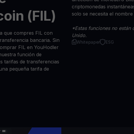
criptomonedas instantáneas
oin (FIL)
solo se necesita el nombre
*Estas funciones no están d
sea que compres FIL con
Unido.
 transferencia bancaria. Sin
Whitepaper
ESG
comprar FIL en YouHodler
nuestra función de
s tarifas de transferencias
 una pequeña tarifa de