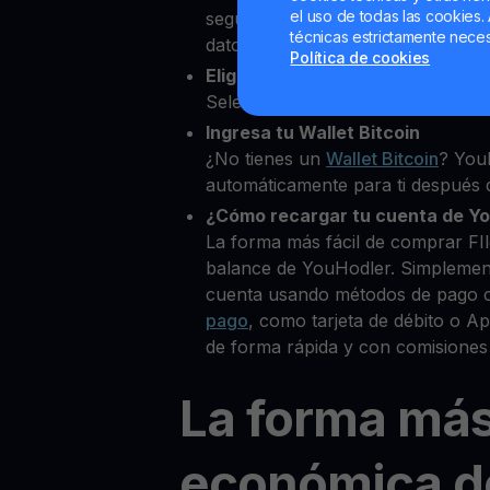
el uso de todas las cookies. 
segundos desde nuestra platafor
técnicas estrictamente neces
datos personales para verificar tu
Política de cookies
Elige FIlecoin como la cripto qu
Selecciona FIL entre más de 80+ 
Ingresa tu Wallet Bitcoin
¿No tienes un
Wallet Bitcoin
? You
automáticamente para ti después d
¿Cómo recargar tu cuenta de Y
La forma más fácil de comprar FI
balance de YouHodler. Simplemen
cuenta usando métodos de pago 
pago
, como tarjeta de débito o A
de forma rápida y con comisiones
La forma má
económica d