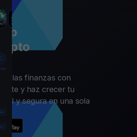
app
rypto
 de las finanzas con
ierte y haz crecer tu
ácil y segura en una sola