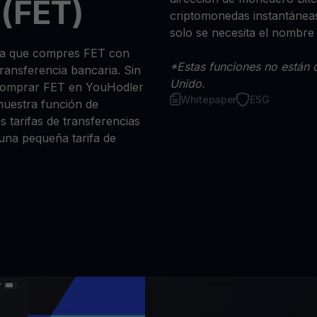
(FET)
criptomonedas instantáneas
solo se necesita el nombre
sea que compres FET con
*Estas funciones no están d
 transferencia bancaria. Sin
Unido.
 comprar FET en YouHodler
Whitepaper
ESG
nuestra función de
s tarifas de transferencias
 una pequeña tarifa de