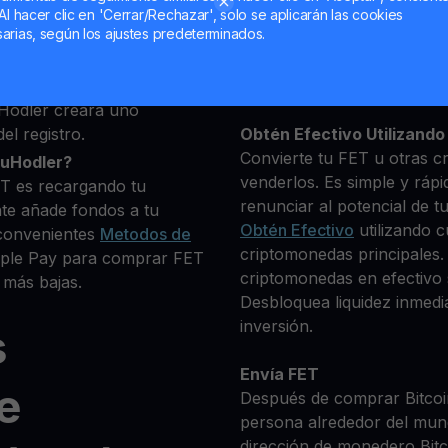
seas comprar
Al hacer clic en 'Cerrar/Rechazar', solo se aplicarán las cookies
 criptomonedas
arias, según los ajustes predeterminados.
Mantén tu FET
**Gana Más** con tu FET
transparente y segura
Hodler creará uno
el registro.
Obtén Efectivo Utilizando 
Convierte tu FET u otras c
ouHodler?
venderlos. Es simple y rápi
T es recargando tu
renunciar al potencial de t
te añade fondos a tu
Obtén Efectivo
utilizando c
convenientes
Metodos de
criptomonedas principales.
Apple Pay para comprar FET
criptomonedas en efectivo s
 más bajas.
Desbloquea liquidez inmedia
inversión.
s
Envía FET
e
Después de comprar Bitcoin
persona alrededor del mun
dirección de monedero Bitco