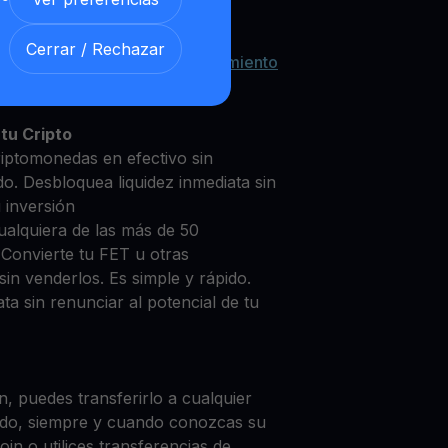
Cerrar / Rechazar
 con nuestra
Cuenta de Rendimiento
tu Cripto
riptomonedas en efectivo sin
do. Desbloquea liquidez inmediata sin
u inversión
ualquiera de las más de 50
 Convierte tu FET u otras
in venderlos. Es simple y rápido.
ta sin renunciar al potencial de tu
, puedes transferirlo a cualquier
do, siempre y cuando conozcas su
in o utilices transferencias de