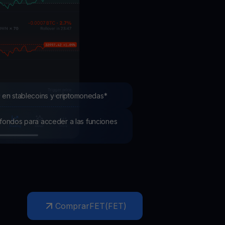
mociones
ubre los últimos concursos y promociones
 en stablecoins y criptomonedas*
os fondos para acceder a las funciones
Comprar
FET
(
FET
)