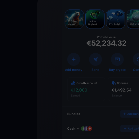
Descarga la 
YouHodler
C
Wallet
Desbloquea el futuro
YouHodler. Opera, inv
patrimonio de forma f
app.