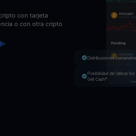
Pro
Desc
ripto con tarjeta
Youhodler App
ncia o con otra cripto
Descargar
Descarga la app y gestiona cripto fácilmente
Distribuciones semanales
Posibilidad de utilizar l
Get Cash*