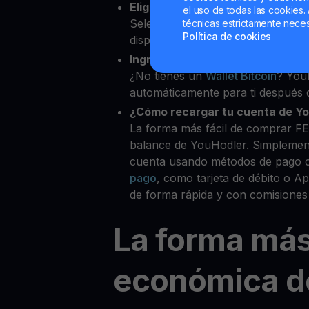
Elige FET como la cripto que de
el uso de todas las cookies. 
Selecciona FET entre más de 80+
técnicas estrictamente neces
Política de cookies
disponibles.
Ingresa tu Wallet Bitcoin
¿No tienes un
Wallet Bitcoin
? You
automáticamente para ti después d
¿Cómo recargar tu cuenta de Y
La forma más fácil de comprar FE
balance de YouHodler. Simplemen
cuenta usando métodos de pago 
pago
, como tarjeta de débito o 
de forma rápida y con comisiones
La forma má
económica d