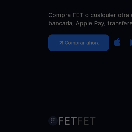
Web3 wallet
Tu riqueza Web3 gestionada en un solo lugar
Compra FET o cualquier otra c
bancaria, Apple Pay, transfere
Comprar ahora
FET
FET