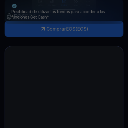
Posibilidad de utilizar los fondos para acceder a las
EOS
EOS
funciones Get Cash*
Comprar
EOS
(
EOS
)