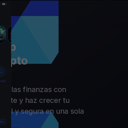
app
rypto
 de las finanzas con
ierte y haz crecer tu
ácil y segura en una sola