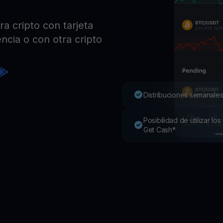
Pro
Desc
a cripto con tarjeta
Youhodler App
ncia o con otra cripto
Descargar
Descarga la app y gestiona cripto fácilmente
Distribuciones semanales
Posibilidad de utilizar l
Get Cash*