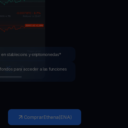
mociones
ubre los últimos concursos y promociones
 en stablecoins y criptomonedas*
os fondos para acceder a las funciones
Comprar
Ethena
(
ENA
)