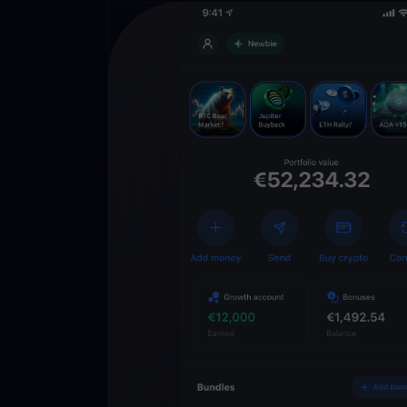
Descarga la 
YouHodler
C
Wallet
Desbloquea el futuro
YouHodler. Opera, inv
patrimonio de forma f
app.