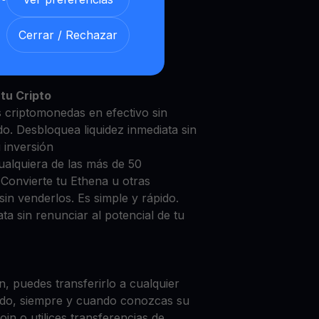
Cerrar / Rechazar
ena con nuestra
Cuenta de
y segura
tu Cripto
s criptomonedas en efectivo sin
do. Desbloquea liquidez inmediata sin
u inversión
ualquiera de las más de 50
 Convierte tu Ethena u otras
in venderlos. Es simple y rápido.
ta sin renunciar al potencial de tu
, puedes transferirlo a cualquier
do, siempre y cuando conozcas su
in o utilices transferencias de