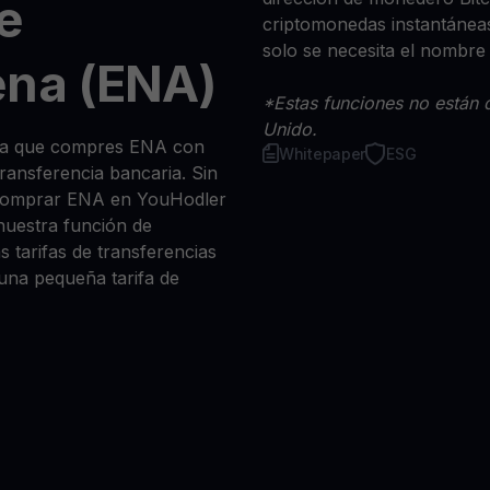
e
criptomonedas instantáneas
solo se necesita el nombre
ena (ENA)
*Estas funciones no están d
Unido.
 sea que compres ENA con
Whitepaper
ESG
 transferencia bancaria. Sin
 comprar ENA en YouHodler
nuestra función de
s tarifas de transferencias
 una pequeña tarifa de