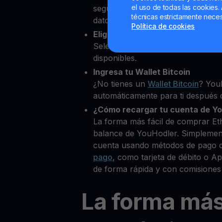
el uso de todas las cookies. 
segundos desde nuestra platafor
técnicas estrictamente neces
datos personales para verificar tu
Política de cookies
Elige Ethena como la cripto que
Selecciona ENA entre más de 80
disponibles.
Ingresa tu Wallet Bitcoin
¿No tienes un
Wallet Bitcoin
? You
automáticamente para ti después d
¿Cómo recargar tu cuenta de Y
La forma más fácil de comprar Et
balance de YouHodler. Simplemen
cuenta usando métodos de pago 
pago
, como tarjeta de débito o 
de forma rápida y con comisiones
La forma má