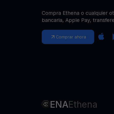
Web3 wallet
Tu riqueza Web3 gestionada en un solo lugar
Compra Ethena o cualquier otr
bancaria, Apple Pay, transfere
Comprar ahora
ENA
Ethena