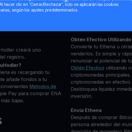
Al hacer clic en 'Cerrar/Rechazar', solo se aplicarán las cookies
ma, luego agrega algunos
arias, según los ajustes predeterminados.
Mantén tu ENA
 identidad
**Gana Más** con tu Eth
 deseas comprar
Rendimiento
transparente 
+ criptomonedas
Obtén Efectivo Utilizando 
Convierte tu Ethena u otra
Hodler creará uno
venderlos. Es simple y rápi
el registro.
renunciar al potencial de t
ouHodler?
Obtén Efectivo
utilizando c
hena es recargando tu
criptomonedas principales.
te añade fondos a tu
criptomonedas en efectivo s
convenientes
Metodos de
Desbloquea liquidez inmedia
Apple Pay para comprar ENA
inversión.
 más bajas.
Envía Ethena
s
Después de comprar Bitcoin
persona alrededor del mun
dirección de monedero Bitco