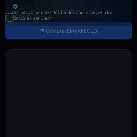
Posibilidad de utilizar los fondos para acceder a las
EGLD
Elrond
funciones Get Cash*
Comprar
Elrond
(
EGLD
)