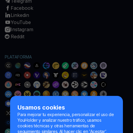
Telegram
Facebook
Linkedin
YouTube
Instagram
Reddit
PLATAFORMA
Usamos cookies
Para mejorar tu experiencia, personalizar el uso de
YouHolder y analizar nuestro tráfico, usamos
cookies técnicas y otras herramientas de
seguimiento similares. Al hacer clic en 'Aceptar',