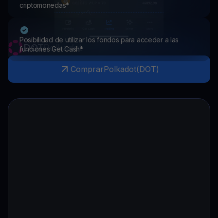
criptomonedas*
Posibilidad de utilizar los fondos para acceder a las
DOT
Polkadot
funciones Get Cash*
Comprar
Polkadot
(
DOT
)