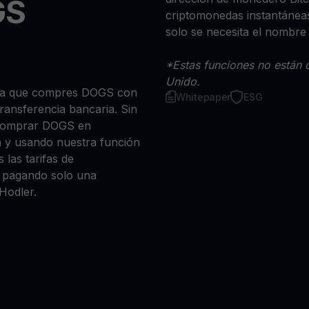
GS
criptomonedas instantáneas
solo se necesita el nombre
*Estas funciones no están d
Unido.
 sea que compres DOGS con
Whitepaper
ESG
 transferencia bancaria. Sin
 comprar DOGS en
n y usando nuestra función
 las tarifas de
a, pagando solo una
Hodler.