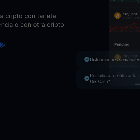
Pro
Desc
 cripto con tarjeta
Youhodler App
ncia o con otra cripto
Descargar
Descarga la app y gestiona cripto fácilmente
Distribuciones semanales
Posibilidad de utilizar l
Get Cash*