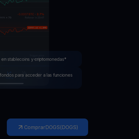
mociones
ubre los últimos concursos y promociones
 en stablecoins y criptomonedas*
os fondos para acceder a las funciones
Comprar
DOGS
(
DOGS
)