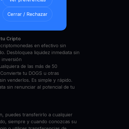
Cerrar / Rechazar
S con nuestra
Cuenta de
y segura
tu Cripto
criptomonedas en efectivo sin
do. Desbloquea liquidez inmediata sin
u inversión
ualquiera de las más de 50
 Convierte tu DOGS u otras
in venderlos. Es simple y rápido.
ta sin renunciar al potencial de tu
, puedes transferirlo a cualquier
do, siempre y cuando conozcas su
in o utilices transferencias de