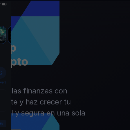
app
rypto
 de las finanzas con
ierte y haz crecer tu
ácil y segura en una sola