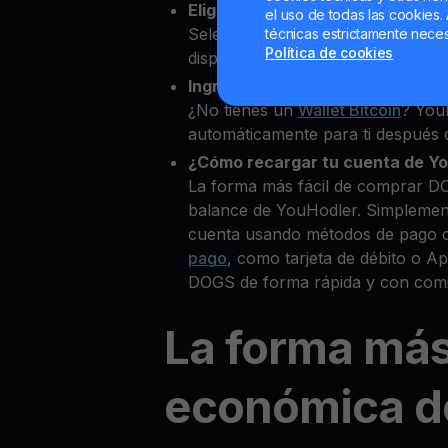
Elige DOGS como la cripto que 
el uso de todas las cookies. 
Selecciona DOGS entre más de 8
técnicas estrictamente neces
Política de cookies
disponibles.
Ingresa tu Wallet Bitcoin
¿No tienes un
Wallet Bitcoin
? You
automáticamente para ti después d
¿Cómo recargar tu cuenta de Y
La forma más fácil de comprar D
balance de YouHodler. Simplemen
cuenta usando métodos de pago 
pago
, como tarjeta de débito o 
DOGS de forma rápida y con comi
La forma má
económica d