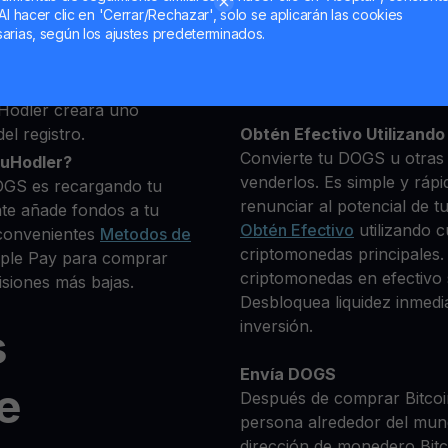
deseas comprar
Al hacer clic en 'Cerrar/Rechazar', solo se aplicarán las cookies
0+ criptomonedas
arias, según los ajustes predeterminados.
Mantén tu DOGS
**Gana Más** con tu DOG
Rendimiento
transparente 
Hodler creará uno
el registro.
Obtén Efectivo Utilizando 
Convierte tu DOGS u otras 
ouHodler?
venderlos. Es simple y rápi
OGS es recargando tu
renunciar al potencial de t
te añade fondos a tu
Obtén Efectivo
utilizando c
convenientes
Metodos de
criptomonedas principales.
Apple Pay para comprar
criptomonedas en efectivo s
siones más bajas.
Desbloquea liquidez inmedia
inversión.
s
Envía DOGS
e
Después de comprar Bitcoin
persona alrededor del mun
dirección de monedero Bitco