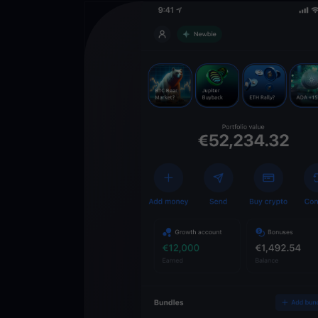
Descarga la 
YouHodler
C
Wallet
Desbloquea el futuro
YouHodler. Opera, inv
patrimonio de forma f
app.