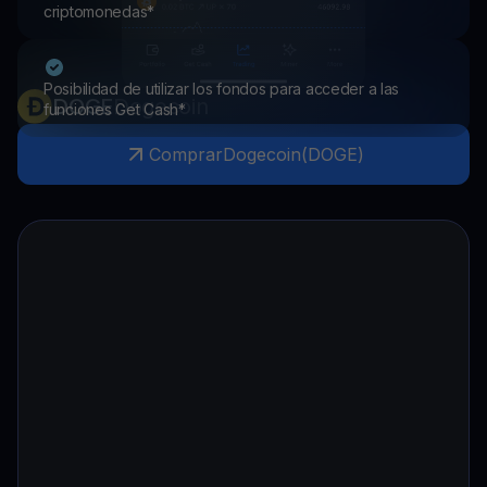
criptomonedas*
Posibilidad de utilizar los fondos para acceder a las
DOGE
Dogecoin
funciones Get Cash*
Comprar
Dogecoin
(
DOGE
)