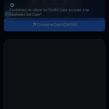
Posibilidad de utilizar los fondos para acceder a las
DASH
Dash
funciones Get Cash*
Comprar
Dash
(
DASH
)