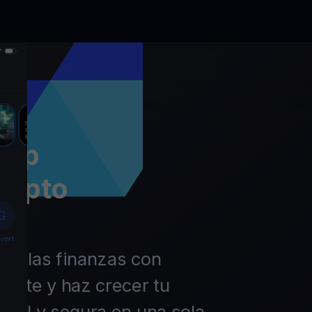
app
rypto
 de las finanzas con
ierte y haz crecer tu
ácil y segura en una sola