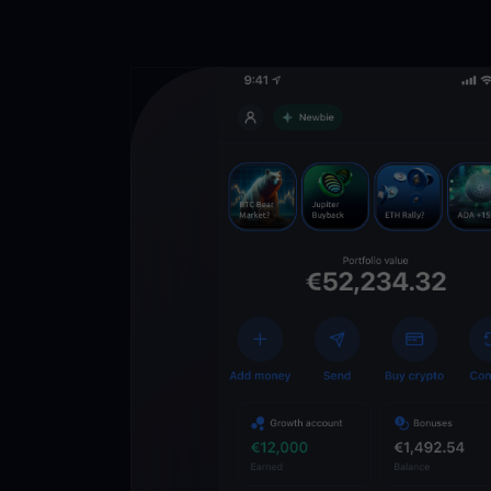
Descarga la 
YouHodler
C
Wallet
Desbloquea el futuro
YouHodler. Opera, inv
patrimonio de forma f