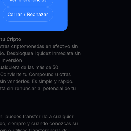
Cerrar / Rechazar
mpound con nuestra
Cuenta de
y segura
tu Cripto
tras criptomonedas en efectivo sin
do. Desbloquea liquidez inmediata sin
u inversión
ualquiera de las más de 50
. Convierte tu Compound u otras
in venderlos. Es simple y rápido.
ta sin renunciar al potencial de tu
, puedes transferirlo a cualquier
do, siempre y cuando conozcas su
in o utilices transferencias de