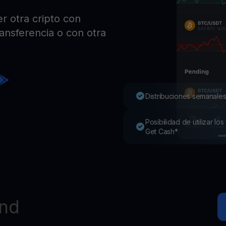
Pro
 otra cripto con
Desc
Youhodler App
ransferencia o con otra
Descargar
Descarga la app y gestiona cripto fácilmente
Distribuciones semanales
Posibilidad de utilizar l
Get Cash*
nd