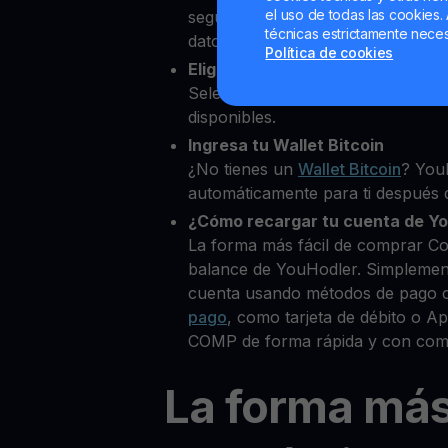
el uso de todas las cookies. 
segundos desde nuestra platafor
técnicas estrictamente neces
datos personales para verificar tu
Política de cookies
Elige Compound como la cripto 
Selecciona COMP entre más de 8
disponibles.
Ingresa tu Wallet Bitcoin
¿No tienes un
Wallet Bitcoin
? You
automáticamente para ti después d
¿Cómo recargar tu cuenta de Y
La forma más fácil de comprar C
balance de YouHodler. Simplemen
cuenta usando métodos de pago 
pago
, como tarjeta de débito o 
COMP de forma rápida y con comi
La forma má