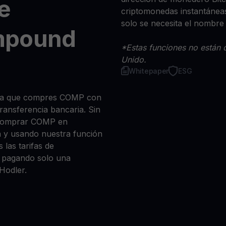
e
criptomonedas instantáneas
solo se necesita el nombre
mpound
*Estas funciones no están d
Unido.
Whitepaper
ESG
 sea que compres COMP con
 transferencia bancaria. Sin
 comprar COMP en
n y usando nuestra función
 las tarifas de
a, pagando solo una
Hodler.