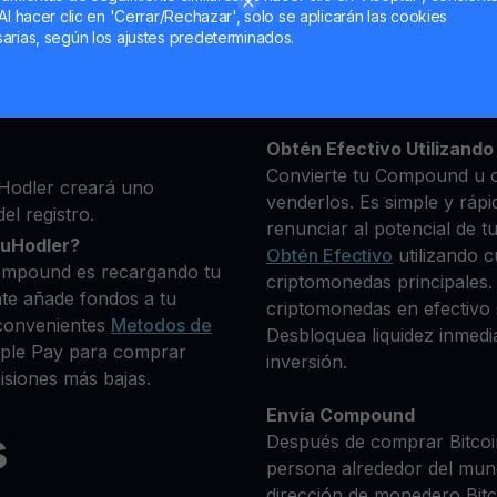
Al hacer clic en 'Cerrar/Rechazar', solo se aplicarán las cookies
ma, luego agrega algunos
arias, según los ajustes predeterminados.
Mantén tu COMP
 identidad
**Gana Más** con tu Co
que deseas comprar
Rendimiento
transparente 
0+ criptomonedas
Obtén Efectivo Utilizando 
Convierte tu Compound u o
Hodler creará uno
venderlos. Es simple y rápi
el registro.
renunciar al potencial de t
ouHodler?
Obtén Efectivo
utilizando c
ompound es recargando tu
criptomonedas principales
te añade fondos a tu
criptomonedas en efectivo s
convenientes
Metodos de
Desbloquea liquidez inmedia
Apple Pay para comprar
inversión.
siones más bajas.
Envía Compound
s
Después de comprar Bitcoin
persona alrededor del mun
dirección de monedero Bitco