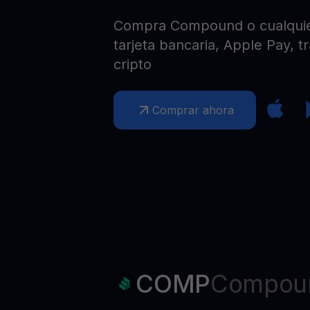
Web3 wallet
Compra Compound o cualquier
Tu riqueza Web3 gestionada en un solo lugar
tarjeta bancaria, Apple Pay, t
cripto
Comprar ahora
COMP
Compou