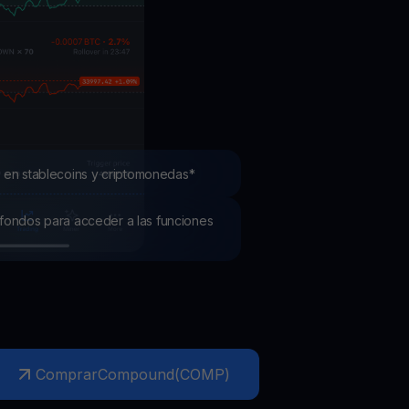
mociones
ubre los últimos concursos y promociones
 en stablecoins y criptomonedas*
os fondos para acceder a las funciones
Comprar
Compound
(
COMP
)