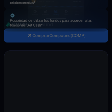
criptomonedas*
Posibilidad de utilizar los fondos para acceder a las
COMP
Compound
funciones Get Cash*
Comprar
Compound
(
COMP
)