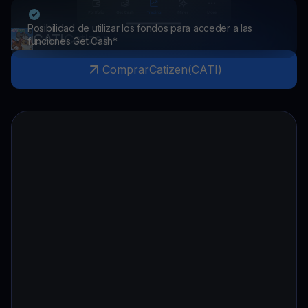
Posibilidad de utilizar los fondos para acceder a las
CATI
Catizen
funciones Get Cash*
Comprar
Catizen
(
CATI
)