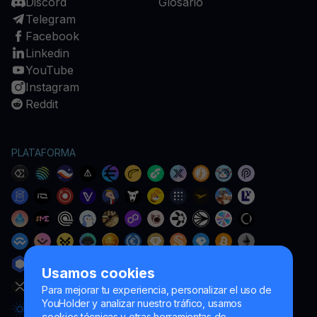
Discord
Glosario
Telegram
Facebook
Linkedin
YouTube
Instagram
Reddit
PLATAFORMA
Usamos cookies
Para mejorar tu experiencia, personalizar el uso de
YouHolder y analizar nuestro tráfico, usamos
cookies técnicas y otras herramientas de