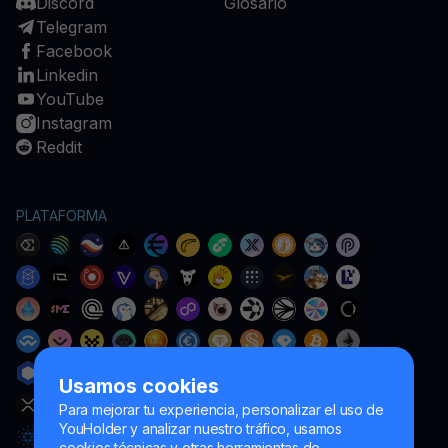
Discord
Glosario
Telegram
Facebook
Linkedin
YouTube
Instagram
Reddit
PLATAFORMA
Usamos cookies
Para mejorar tu experiencia, personalizar el uso de
YouHolder y analizar nuestro tráfico, usamos
cookies técnicas y otras herramientas de