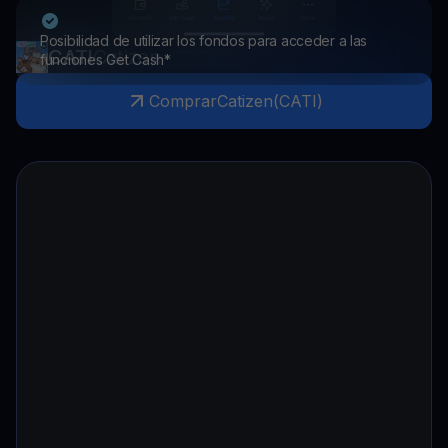
Posibilidad de utilizar los fondos para acceder a las
CATI
Catizen
funciones Get Cash*
Comprar
Catizen
(
CATI
)