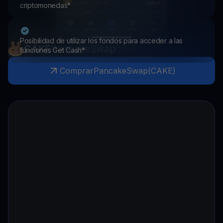
criptomonedas*
Posibilidad de utilizar los fondos para acceder a las
CAKE
PancakeSwap
funciones Get Cash*
Comprar
PancakeSwap
(
CAKE
)