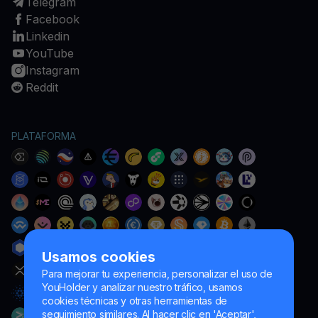
Telegram
Facebook
Linkedin
YouTube
Instagram
Reddit
PLATAFORMA
Usamos cookies
Para mejorar tu experiencia, personalizar el uso de
YouHolder y analizar nuestro tráfico, usamos
cookies técnicas y otras herramientas de
seguimiento similares. Al hacer clic en 'Aceptar',