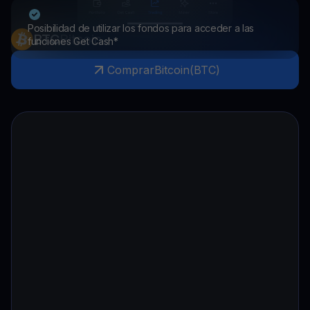
Posibilidad de utilizar los fondos para acceder a las
BTC
Bitcoin
funciones Get Cash*
Comprar
Bitcoin
(
BTC
)