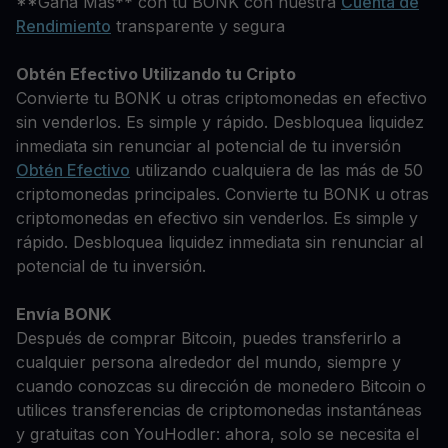
**Gana Más** con tu BONK con nuestra
Cuenta de
Rendimiento
transparente y segura
Obtén Efectivo Utilizando tu Cripto
Convierte tu BONK u otras criptomonedas en efectivo
sin venderlos. Es simple y rápido. Desbloquea liquidez
inmediata sin renunciar al potencial de tu inversión
Obtén Efectivo
utilizando cualquiera de las más de 50
criptomonedas principales. Convierte tu BONK u otras
criptomonedas en efectivo sin venderlos. Es simple y
rápido. Desbloquea liquidez inmediata sin renunciar al
potencial de tu inversión.
Envía BONK
Después de comprar Bitcoin, puedes transferirlo a
cualquier persona alrededor del mundo, siempre y
cuando conozcas su dirección de monedero Bitcoin o
utilices transferencias de criptomonedas instantáneas
y gratuitas con YouHodler: ahora, solo se necesita el