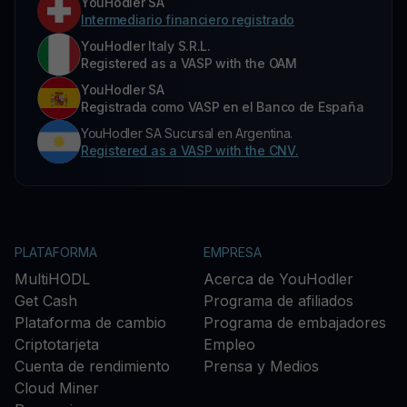
YouHodler SA
Intermediario financiero registrado
YouHodler Italy S.R.L.
Registered as a VASP with the OAM
YouHodler SA
Registrada como VASP en el Banco de España
YouHodler SA Sucursal en Argentina.
Registered as a VASP with the CNV.
PLATAFORMA
EMPRESA
MultiHODL
Acerca de YouHodler
Get Cash
Programa de afiliados
Plataforma de cambio
Programa de embajadores
Criptotarjeta
Empleo
Cuenta de rendimiento
Prensa y Medios
Cloud Miner