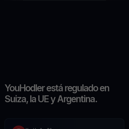
YouHodler está regulado en
Suiza, la UE y Argentina.