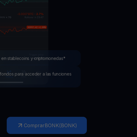
mociones
ubre los últimos concursos y promociones
 en stablecoins y criptomonedas*
os fondos para acceder a las funciones
Comprar
BONK
(
BONK
)