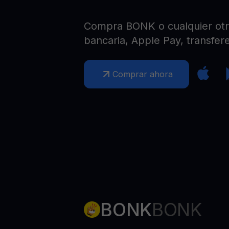
Web3 wallet
Tu riqueza Web3 gestionada en un solo lugar
Compra BONK o cualquier otra
bancaria, Apple Pay, transfere
Comprar ahora
BONK
BONK