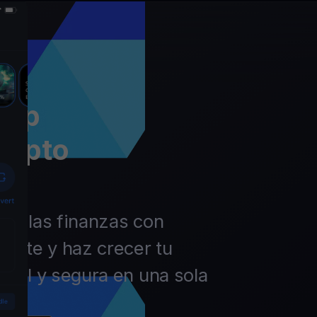
app
rypto
 de las finanzas con
ierte y haz crecer tu
ácil y segura en una sola