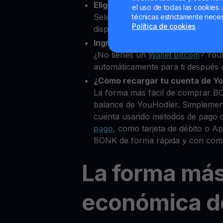
Elige BONK como la cripto que 
el uso de todas las cookies. 
Selecciona BONK entre más de 8
técnicas estrictamente neces
Política de cookies
disponibles.
Ingresa tu Wallet Bitcoin
¿No tienes un
Wallet Bitcoin
? You
automáticamente para ti después d
¿Cómo recargar tu cuenta de Y
La forma más fácil de comprar B
balance de YouHodler. Simplemen
cuenta usando métodos de pago 
pago
, como tarjeta de débito o 
BONK de forma rápida y con comi
La forma má
económica d