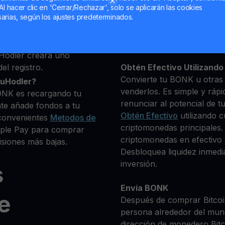
deseas comprar
Al hacer clic en 'Cerrar/Rechazar', solo se aplicarán las cookies
0+ criptomonedas
arias, según los ajustes predeterminados.
Mantén tu BONK
**Gana Más** con tu BON
Rendimiento
transparente 
Hodler creará uno
el registro.
Obtén Efectivo Utilizando 
Convierte tu BONK u otras 
ouHodler?
venderlos. Es simple y rápi
ONK es recargando tu
renunciar al potencial de t
te añade fondos a tu
Obtén Efectivo
utilizando c
convenientes
Metodos de
criptomonedas principales.
Apple Pay para comprar
criptomonedas en efectivo s
siones más bajas.
Desbloquea liquidez inmedia
inversión.
s
Envía BONK
e
Después de comprar Bitcoin
persona alrededor del mun
dirección de monedero Bitco