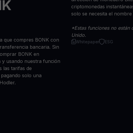
NK
criptomonedas instantáneas
solo se necesita el nombre
*Estas funciones no están d
Unido.
 sea que compres BONK con
Whitepaper
ESG
 transferencia bancaria. Sin
 comprar BONK en
n y usando nuestra función
 las tarifas de
a, pagando solo una
Hodler.