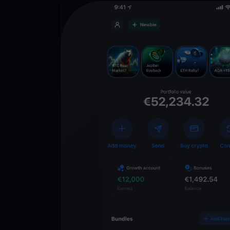
Descarga la 
YouHodler
C
Wallet
Desbloquea el futuro
YouHodler. Opera, inv
patrimonio de forma f
app.