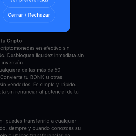
Cerrar / Rechazar
K con nuestra
Cuenta de
y segura
tu Cripto
criptomonedas en efectivo sin
do. Desbloquea liquidez inmediata sin
u inversión
ualquiera de las más de 50
 Convierte tu BONK u otras
in venderlos. Es simple y rápido.
ta sin renunciar al potencial de tu
, puedes transferirlo a cualquier
do, siempre y cuando conozcas su
in o utilices transferencias de