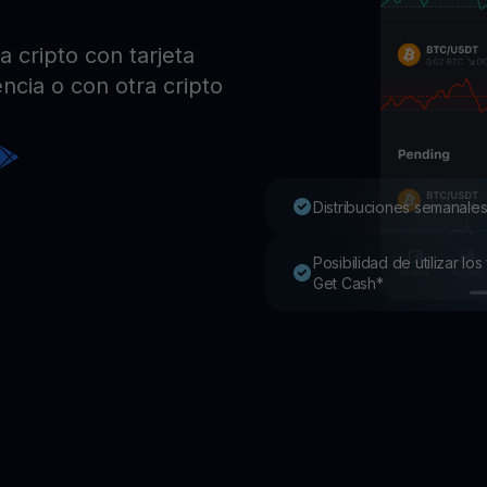
Pro
Desc
 cripto con tarjeta
Youhodler App
ncia o con otra cripto
Descargar
Descarga la app y gestiona cripto fácilmente
Distribuciones semanales
Posibilidad de utilizar l
Get Cash*