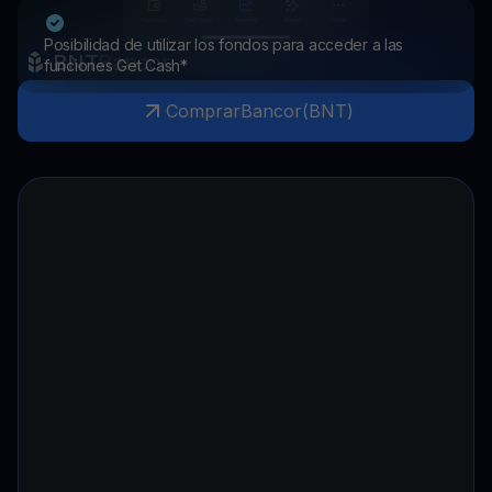
Posibilidad de utilizar los fondos para acceder a las
BNT
Bancor
funciones Get Cash*
Comprar
Bancor
(
BNT
)