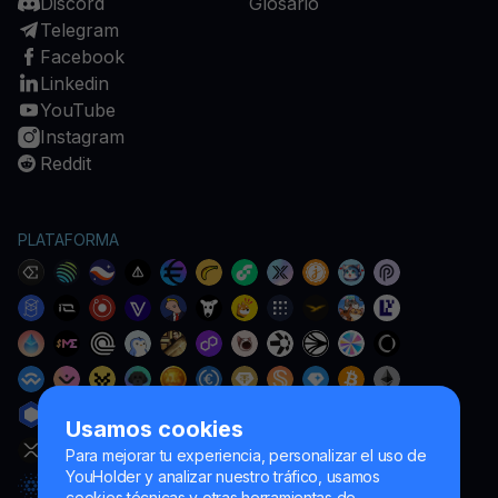
Discord
Glosario
Telegram
Facebook
Linkedin
YouTube
Instagram
Reddit
PLATAFORMA
Usamos cookies
Para mejorar tu experiencia, personalizar el uso de
YouHolder y analizar nuestro tráfico, usamos
cookies técnicas y otras herramientas de