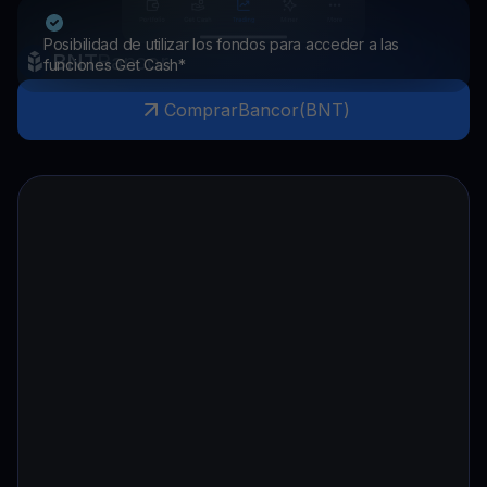
Posibilidad de utilizar los fondos para acceder a las
BNT
Bancor
funciones Get Cash*
Comprar
Bancor
(
BNT
)