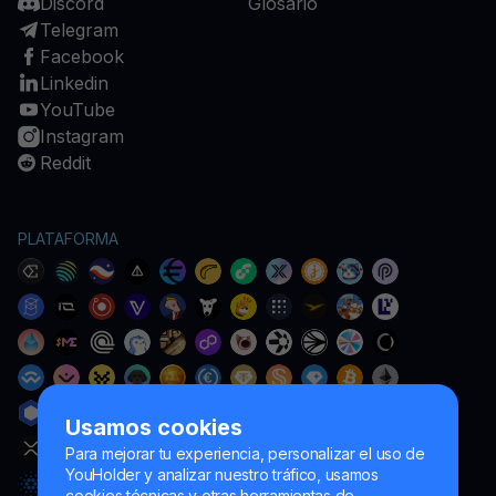
Discord
Glosario
Telegram
Facebook
Linkedin
YouTube
Instagram
Reddit
PLATAFORMA
Usamos cookies
Para mejorar tu experiencia, personalizar el uso de
YouHolder y analizar nuestro tráfico, usamos
cookies técnicas y otras herramientas de