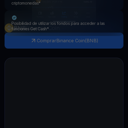
criptomonedas*
Posibilidad de utilizar los fondos para acceder a las
BNB
Binance Coin
funciones Get Cash*
Comprar
Binance Coin
(
BNB
)