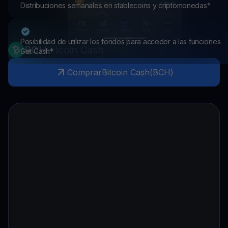
Distribuciones semanales en stablecoins y criptomonedas*
Posibilidad de utilizar los fondos para acceder a las funciones
BCH
Bitcoin Cash
Get Cash*
Comprar
Bitcoin Cash
(
BCH
)