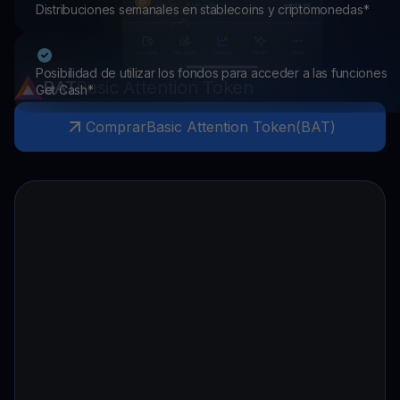
Distribuciones semanales en stablecoins y criptomonedas*
Posibilidad de utilizar los fondos para acceder a las funciones
BAT
Basic Attention Token
Get Cash*
Comprar
Basic Attention Token
(
BAT
)