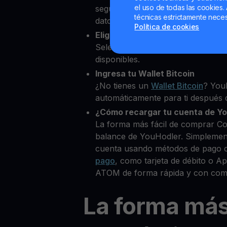
el uso de todas las cookies. 
segundos desde nuestra platafor
técnicas estrictamente neces
datos personales para verificar tu
Política de cookies
Elige Cosmos como la cripto qu
Selecciona ATOM entre más de 8
disponibles.
Ingresa tu Wallet Bitcoin
¿No tienes un
Wallet Bitcoin
? You
automáticamente para ti después d
¿Cómo recargar tu cuenta de Y
La forma más fácil de comprar C
balance de YouHodler. Simplemen
cuenta usando métodos de pago 
pago
, como tarjeta de débito o 
ATOM de forma rápida y con comi
La forma má