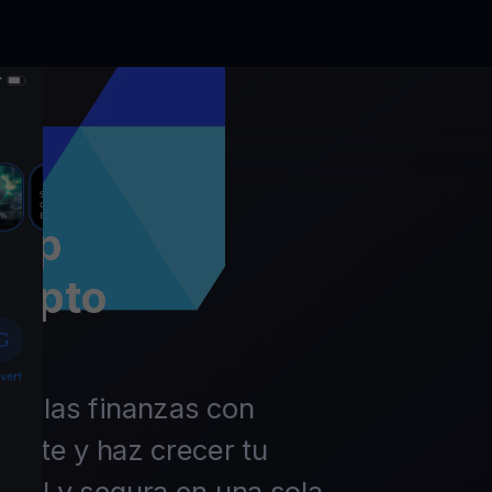
app
rypto
 de las finanzas con
ierte y haz crecer tu
ácil y segura en una sola