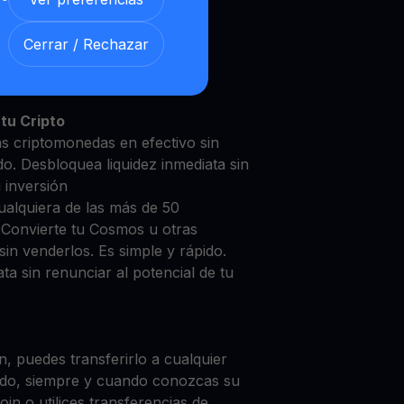
Cerrar / Rechazar
mos con nuestra
Cuenta de
y segura
tu Cripto
s criptomonedas en efectivo sin
do. Desbloquea liquidez inmediata sin
u inversión
ualquiera de las más de 50
 Convierte tu Cosmos u otras
in venderlos. Es simple y rápido.
ta sin renunciar al potencial de tu
, puedes transferirlo a cualquier
do, siempre y cuando conozcas su
in o utilices transferencias de