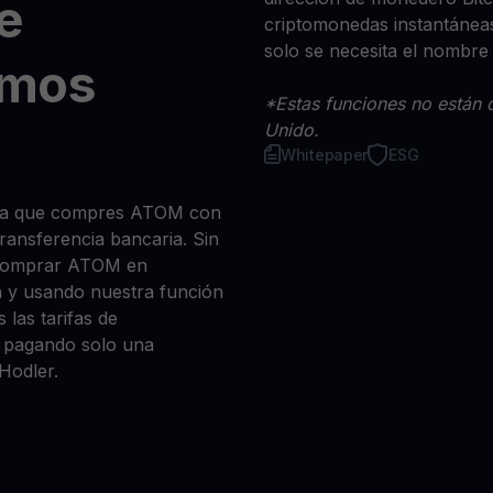
e
criptomonedas instantáneas
solo se necesita el nombre
smos
*Estas funciones no están d
Unido.
Whitepaper
ESG
 sea que compres ATOM con
 transferencia bancaria. Sin
 comprar ATOM en
n y usando nuestra función
 las tarifas de
a, pagando solo una
Hodler.