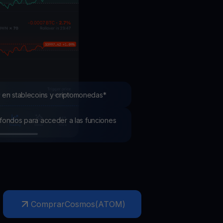
mociones
ubre los últimos concursos y promociones
 en stablecoins y criptomonedas*
os fondos para acceder a las funciones
Comprar
Cosmos
(
ATOM
)