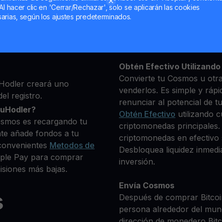
Al hacer clic en 'Cerrar/Rechazar', solo se aplicarán las cookies
ma, luego agrega algunos
arias, según los ajustes predeterminados.
Mantén tu ATOM
 identidad
**Gana Más** con tu Cos
e deseas comprar
Rendimiento
transparente 
0+ criptomonedas
Obtén Efectivo Utilizando 
Convierte tu Cosmos u otra
Hodler creará uno
venderlos. Es simple y rápi
el registro.
renunciar al potencial de t
ouHodler?
Obtén Efectivo
utilizando c
osmos es recargando tu
criptomonedas principales.
te añade fondos a tu
criptomonedas en efectivo s
convenientes
Metodos de
Desbloquea liquidez inmedia
Apple Pay para comprar
inversión.
siones más bajas.
Envía Cosmos
s
Después de comprar Bitcoin
persona alrededor del mun
dirección de monedero Bitco