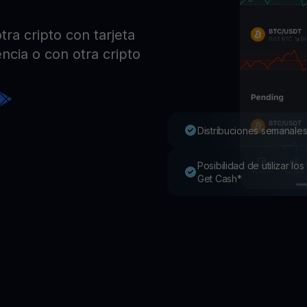
Pro
Desc
ra cripto con tarjeta
Youhodler App
ncia o con otra cripto
Descargar
Descarga la app y gestiona cripto fácilmente
Distribuciones semanales
Posibilidad de utilizar l
Get Cash*