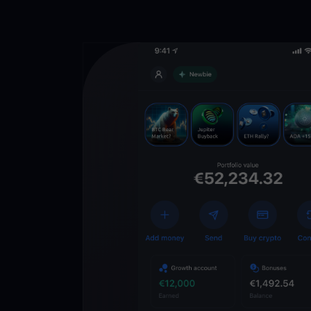
Descarga la 
YouHodler
C
Wallet
Desbloquea el futuro
YouHodler. Opera, inv
patrimonio de forma f