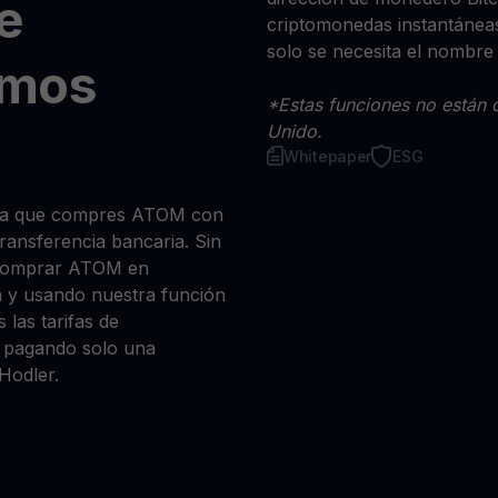
e
criptomonedas instantáneas
solo se necesita el nombre
smos
*Estas funciones no están d
Unido.
Whitepaper
ESG
 sea que compres ATOM con
 transferencia bancaria. Sin
 comprar ATOM en
n y usando nuestra función
 las tarifas de
a, pagando solo una
Hodler.