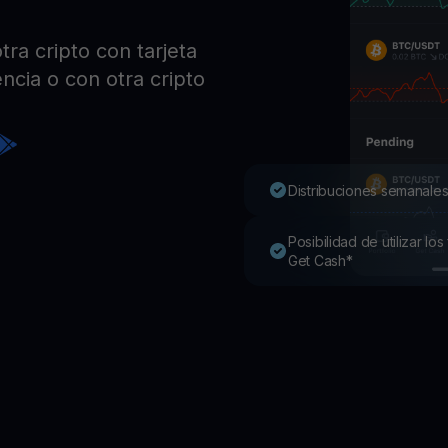
Pro
Desc
ra cripto con tarjeta
Youhodler App
ncia o con otra cripto
Descargar
Descarga la app y gestiona cripto fácilmente
Distribuciones semanales
Posibilidad de utilizar l
Get Cash*