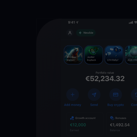
Descarga la 
YouHodler
C
Wallet
Desbloquea el futuro
YouHodler. Opera, inv
patrimonio de forma f