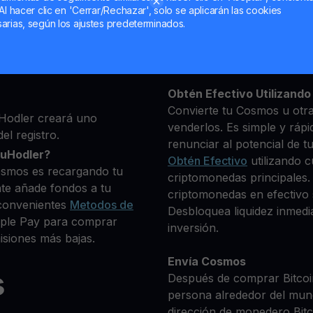
Al hacer clic en 'Cerrar/Rechazar', solo se aplicarán las cookies
ma, luego agrega algunos
arias, según los ajustes predeterminados.
Mantén tu ATOM
 identidad
**Gana Más** con tu Cos
e deseas comprar
Rendimiento
transparente 
0+ criptomonedas
Obtén Efectivo Utilizando 
Convierte tu Cosmos u otra
Hodler creará uno
venderlos. Es simple y rápi
el registro.
renunciar al potencial de t
ouHodler?
Obtén Efectivo
utilizando c
osmos es recargando tu
criptomonedas principales.
te añade fondos a tu
criptomonedas en efectivo s
convenientes
Metodos de
Desbloquea liquidez inmedia
Apple Pay para comprar
inversión.
siones más bajas.
Envía Cosmos
s
Después de comprar Bitcoin
persona alrededor del mun
dirección de monedero Bitco