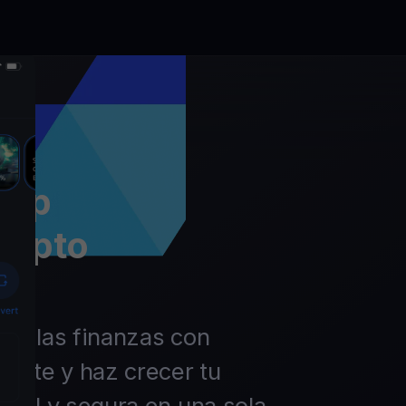
app
rypto
 de las finanzas con
ierte y haz crecer tu
ácil y segura en una sola