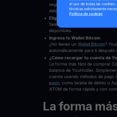
el uso de todas las cookies. 
segundos desde nuestra platafor
técnicas estrictamente neces
datos personales para verificar tu
Política de cookies
Elige Cosmos como la cripto qu
Selecciona ATOM entre más de 8
disponibles.
Ingresa tu Wallet Bitcoin
¿No tienes un
Wallet Bitcoin
? You
automáticamente para ti después d
¿Cómo recargar tu cuenta de Y
La forma más fácil de comprar C
balance de YouHodler. Simplemen
cuenta usando métodos de pago 
pago
, como tarjeta de débito o 
ATOM de forma rápida y con comi
La forma má