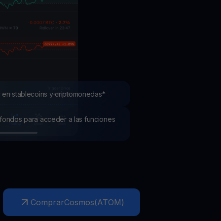
mociones
ubre los últimos concursos y promociones
 en stablecoins y criptomonedas*
os fondos para acceder a las funciones
Comprar
Cosmos
(
ATOM
)