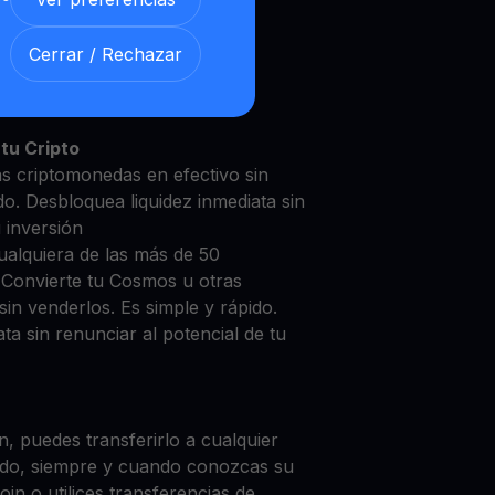
Cerrar / Rechazar
mos con nuestra
Cuenta de
y segura
tu Cripto
s criptomonedas en efectivo sin
do. Desbloquea liquidez inmediata sin
u inversión
ualquiera de las más de 50
 Convierte tu Cosmos u otras
in venderlos. Es simple y rápido.
ta sin renunciar al potencial de tu
, puedes transferirlo a cualquier
do, siempre y cuando conozcas su
in o utilices transferencias de