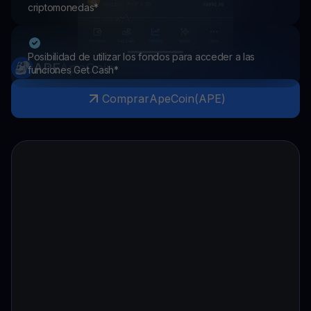
criptomonedas*
Posibilidad de utilizar los fondos para acceder a las
APE
ApeCoin
funciones Get Cash*
Comprar
ApeCoin
(
APE
)