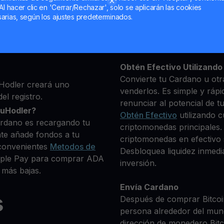
Al hacer clic en 'Cerrar/Rechazar', solo se aplicarán las cookies
ma, luego agrega algunos
arias, según los ajustes predeterminados.
Mantén tu ADA
 identidad
**Gana Más** con tu Car
ue deseas comprar
Rendimiento
transparente 
+ criptomonedas
Obtén Efectivo Utilizando 
Convierte tu Cardano u otr
Hodler creará uno
venderlos. Es simple y rápi
el registro.
renunciar al potencial de t
ouHodler?
Obtén Efectivo
utilizando c
ardano es recargando tu
criptomonedas principales.
te añade fondos a tu
criptomonedas en efectivo s
convenientes
Metodos de
Desbloquea liquidez inmedia
Apple Pay para comprar ADA
inversión.
 más bajas.
Envía Cardano
s
Después de comprar Bitcoin
persona alrededor del mun
dirección de monedero Bitco