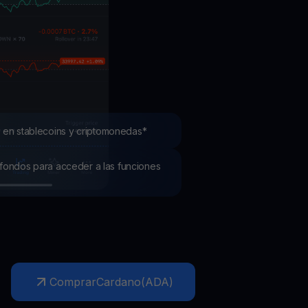
mociones
ubre los últimos concursos y promociones
 en stablecoins y criptomonedas*
os fondos para acceder a las funciones
Comprar
Cardano
(
ADA
)