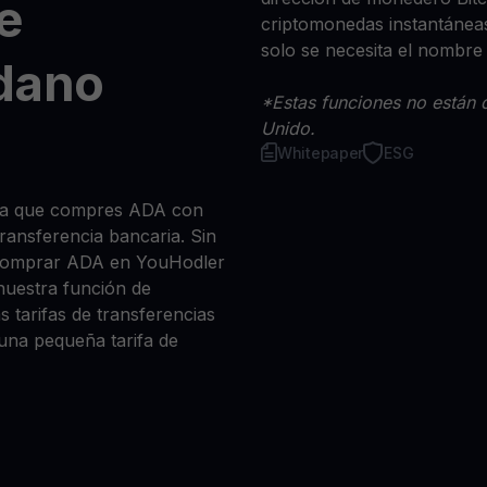
e
criptomonedas instantáneas
solo se necesita el nombre
dano
*Estas funciones no están d
Unido.
Whitepaper
ESG
 sea que compres ADA con
 transferencia bancaria. Sin
 comprar ADA en YouHodler
nuestra función de
s tarifas de transferencias
 una pequeña tarifa de