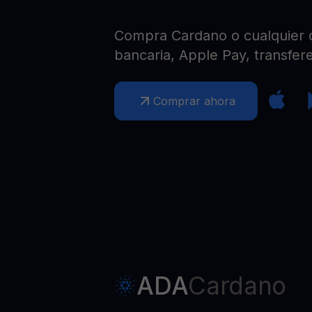
Web3 wallet
Tu riqueza Web3 gestionada en un solo lugar
Compra Cardano o cualquier ot
bancaria, Apple Pay, transfere
Comprar ahora
ADA
Cardano