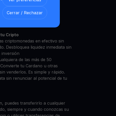
Cerrar / Rechazar
dano con nuestra
Cuenta de
y segura
tu Cripto
as criptomonedas en efectivo sin
do. Desbloquea liquidez inmediata sin
u inversión
ualquiera de las más de 50
 Convierte tu Cardano u otras
in venderlos. Es simple y rápido.
ta sin renunciar al potencial de tu
, puedes transferirlo a cualquier
do, siempre y cuando conozcas su
in o utilices transferencias de