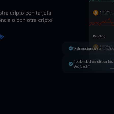
Pro
Desc
ra cripto con tarjeta
Youhodler App
ncia o con otra cripto
Descargar
Descarga la app y gestiona cripto fácilmente
Distribuciones semanales
Posibilidad de utilizar l
Get Cash*