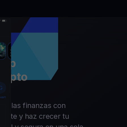
app
rypto
 de las finanzas con
ierte y haz crecer tu
ácil y segura en una sola