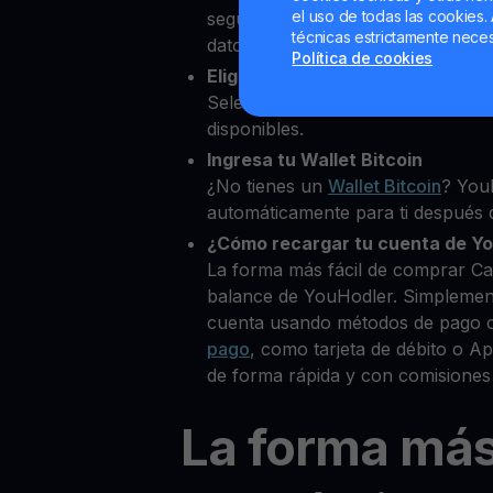
el uso de todas las cookies. 
segundos desde nuestra platafor
técnicas estrictamente neces
datos personales para verificar tu
Política de cookies
Elige Cardano como la cripto q
Selecciona ADA entre más de 80
disponibles.
Ingresa tu Wallet Bitcoin
¿No tienes un
Wallet Bitcoin
? You
automáticamente para ti después d
¿Cómo recargar tu cuenta de Y
La forma más fácil de comprar C
balance de YouHodler. Simplemen
cuenta usando métodos de pago 
pago
, como tarjeta de débito o 
de forma rápida y con comisiones
La forma má