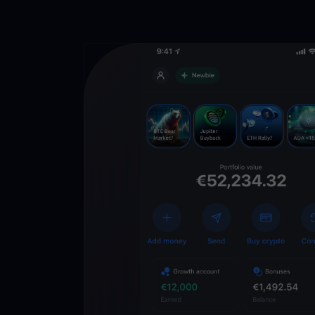
Descarga la 
YouHodler
C
Wallet
Desbloquea el futuro
YouHodler. Opera, inv
patrimonio de forma f