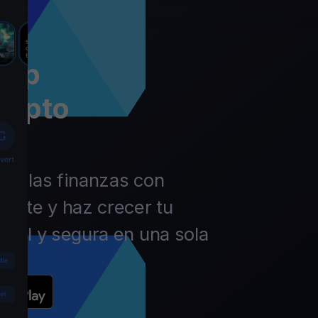
app
rypto
 de las finanzas con
ierte y haz crecer tu
ácil y segura en una sola