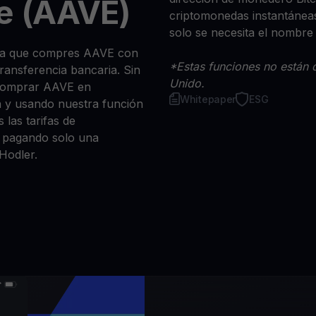
e (AAVE)
criptomonedas instantáneas
solo se necesita el nombre
 sea que compres AAVE con
*Estas funciones no están d
 transferencia bancaria. Sin
Unido.
 comprar AAVE en
Whitepaper
ESG
n y usando nuestra función
 las tarifas de
a, pagando solo una
Hodler.