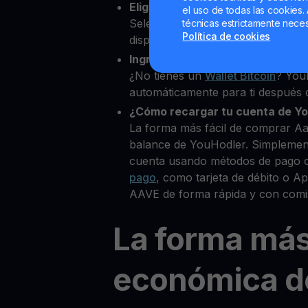
Elige Aave como la cripto que 
el uso de todas las cookies. 
Selecciona AAVE entre más de 8
técnicas estrictamente neces
Política de cookies
disponibles.
Ingresa tu Wallet Bitcoin
¿No tienes un
Wallet Bitcoin
? You
automáticamente para ti después d
¿Cómo recargar tu cuenta de Y
La forma más fácil de comprar Aa
balance de YouHodler. Simplemen
cuenta usando métodos de pago 
pago
, como tarjeta de débito o 
AAVE de forma rápida y con comi
La forma má
económica d