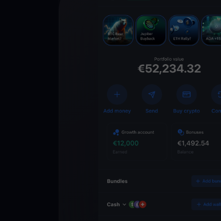
Descarga la 
YouHodler
C
Wallet
Desbloquea el futuro
YouHodler. Opera, inv
patrimonio de forma f
app.