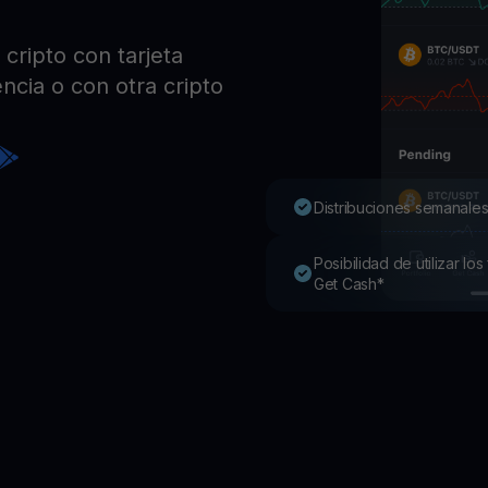
Pro
Desc
cripto con tarjeta
Youhodler App
ncia o con otra cripto
Descargar
Descarga la app y gestiona cripto fácilmente
Distribuciones semanales
Posibilidad de utilizar l
Get Cash*