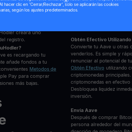
deseas comprar
Al hacer clic en 'Cerrar/Rechazar', solo se aplicarán las cookies
0+ criptomonedas
arias, según los ajustes predeterminados.
Mantén tu AAVE
**Gana Más** con tu Aav
Rendimiento
transparente 
Hodler creará uno
el registro.
Obtén Efectivo Utilizando 
Convierte tu Aave u otras 
ouHodler?
venderlos. Es simple y rápi
ve es recargando tu
renunciar al potencial de t
te añade fondos a tu
Obtén Efectivo
utilizando c
convenientes
Metodos de
criptomonedas principales.
Apple Pay para comprar
criptomonedas en efectivo s
siones más bajas.
Desbloquea liquidez inmedia
inversión.
s
Envía Aave
e
Después de comprar Bitcoin
persona alrededor del mun
dirección de monedero Bitco