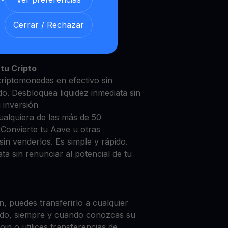
Cerrar / Rechazar
e con nuestra
Cuenta de
y segura
tu Cripto
criptomonedas en efectivo sin
do. Desbloquea liquidez inmediata sin
u inversión
ualquiera de las más de 50
 Convierte tu Aave u otras
in venderlos. Es simple y rápido.
ta sin renunciar al potencial de tu
, puedes transferirlo a cualquier
do, siempre y cuando conozcas su
in o utilices transferencias de