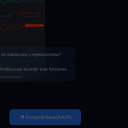
mociones
ubre los últimos concursos y promociones
 en stablecoins y criptomonedas*
os fondos para acceder a las funciones
Comprar
Aave
(
AAVE
)