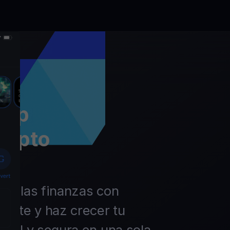
app
rypto
 de las finanzas con
ierte y haz crecer tu
ácil y segura en una sola