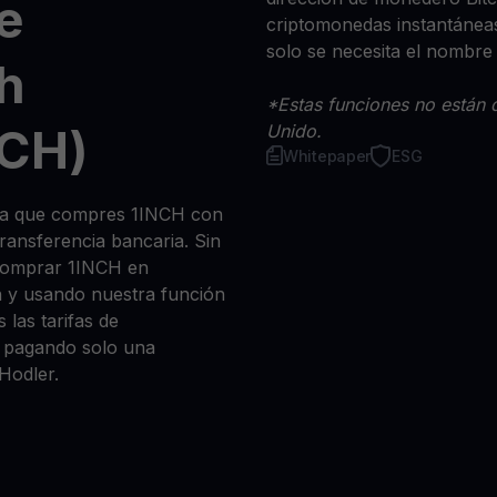
e
criptomonedas instantáneas
solo se necesita el nombre
h
*Estas funciones no están d
NCH)
Unido.
Whitepaper
ESG
sea que compres 1INCH con
 transferencia bancaria. Sin
 comprar 1INCH en
n y usando nuestra función
 las tarifas de
a, pagando solo una
Hodler.