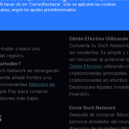
Al hacer clic en 'Cerrar/Rechazar', solo se aplicarán las cookies
ma, luego agrega algunos
arias, según los ajustes predeterminados.
Mantén tu 1INCH
 identidad
**Gana Más** con tu 1inc
pto que deseas comprar
Rendimiento
transparente 
80+ criptomonedas
Obtén Efectivo Utilizando 
Convierte tu 1inch Network
Hodler creará uno
sin venderlos. Es simple y 
el registro.
sin renunciar al potencial d
ouHodler?
Obtén Efectivo
utilizando c
inch Network es recargando
criptomonedas principales.
mente añade fondos a tu
criptomonedas en efectivo s
convenientes
Metodos de
Desbloquea liquidez inmedia
Apple Pay para comprar
inversión.
siones más bajas.
Envía 1inch Network
s
Después de comprar Bitcoin
persona alrededor del mun
dirección de monedero Bitco