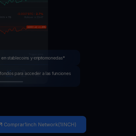
mociones
ubre los últimos concursos y promociones
 en stablecoins y criptomonedas*
os fondos para acceder a las funciones
Comprar
1inch Network
(
1INCH
)