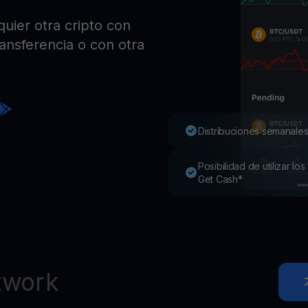
Pro
uier otra cripto con
Desc
Youhodler App
ransferencia o con otra
Descargar
Descarga la app y gestiona cripto fácilmente
Distribuciones semanales
Posibilidad de utilizar l
Get Cash*
twork