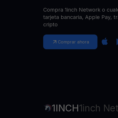
Web3 wallet
Compra 1inch Network o cualq
Tu riqueza Web3 gestionada en un solo lugar
tarjeta bancaria, Apple Pay, t
cripto
Comprar ahora
1INCH
1inch Ne