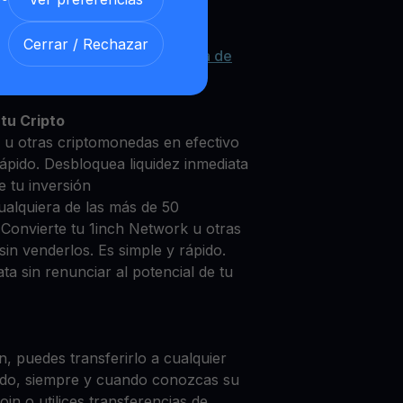
Cerrar / Rechazar
h Network con nuestra
Cuenta de
y segura
tu Cripto
 u otras criptomonedas en efectivo
rápido. Desbloquea liquidez inmediata
e tu inversión
ualquiera de las más de 50
 Convierte tu 1inch Network u otras
in venderlos. Es simple y rápido.
ta sin renunciar al potencial de tu
, puedes transferirlo a cualquier
do, siempre y cuando conozcas su
in o utilices transferencias de