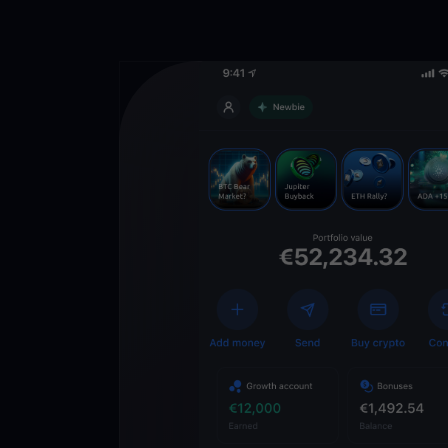
Descarga la 
YouHodler
C
Wallet
Desbloquea el futuro
YouHodler. Opera, inv
patrimonio de forma f