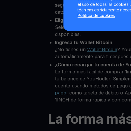
el uso de todas las cookies. 
segundos desde nuestra platafor
técnicas estrictamente neces
datos personales para verificar tu
Política de cookies
Elige 1inch Network como la cri
Selecciona 1INCH entre más de 
disponibles.
Ingresa tu Wallet Bitcoin
¿No tienes un
Wallet Bitcoin
? You
automáticamente para ti después d
¿Cómo recargar tu cuenta de Y
La forma más fácil de comprar 1
tu balance de YouHodler. Simple
cuenta usando métodos de pago 
pago
, como tarjeta de débito o 
1INCH de forma rápida y con comi
La forma má