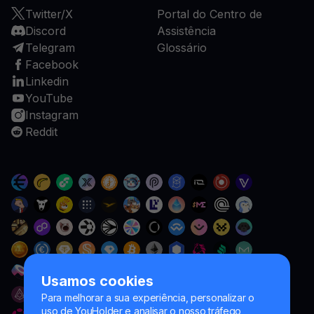
Twitter/X
Portal do Centro de
Discord
Assistência
Telegram
Glossário
Facebook
Linkedin
YouTube
Instagram
Reddit
Usamos cookies
Para melhorar a sua experiência, personalizar o
uso de YouHolder e analisar o nosso tráfego,