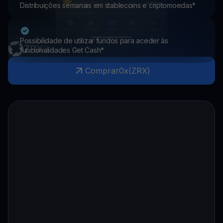
Distribuições semanais em stablecoins e criptomoedas*
Possibilidade de utilizar fundos para aceder às
ZRX
0x
funcionalidades Get Cash*
Comprar
0x
(
ZRX
)