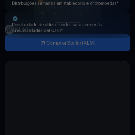
Distribuições semanais em stablecoins e criptomoedas*
Possibilidade de utilizar fundos para aceder às
XLM
Stellar
funcionalidades Get Cash*
Comprar
Stellar
(
XLM
)