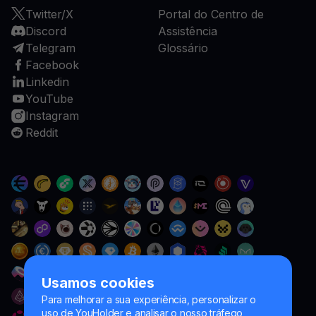
Twitter/X
Portal do Centro de
Discord
Assistência
Telegram
Glossário
Facebook
Linkedin
YouTube
Instagram
Reddit
Usamos cookies
Para melhorar a sua experiência, personalizar o
uso de YouHolder e analisar o nosso tráfego,