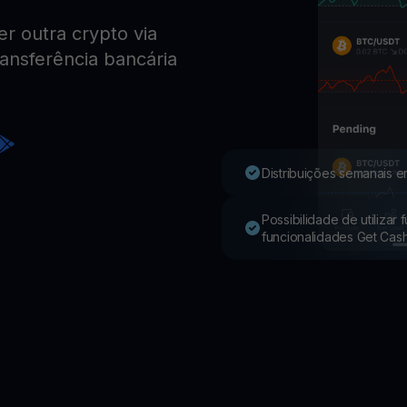
 outra crypto via
Youhodler App
ransferência bancária
Baixar
Baixe o app e gerencie cripto com facilidade
Distribuições semanais e
Possibilidade de utilizar
funcionalidades Get Cas