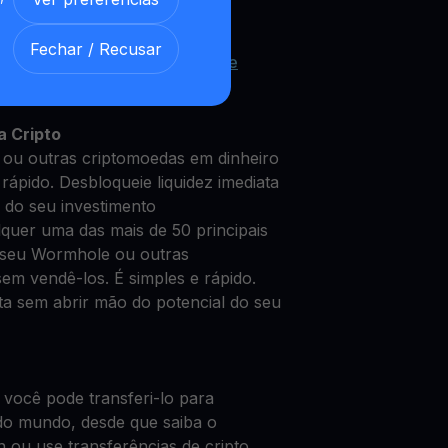
Fechar / Recusar
 Wormhole com nossa
Conta de
 segura
a Cripto
ou outras criptomoedas em dinheiro
rápido. Desbloqueie liquidez imediata
 do seu investimento
quer uma das mais de 50 principais
 seu Wormhole ou outras
em vendê-los. É simples e rápido.
ata sem abrir mão do potencial do seu
 você pode transferi-lo para
do mundo, desde que saiba o
n ou use transferências de cripto