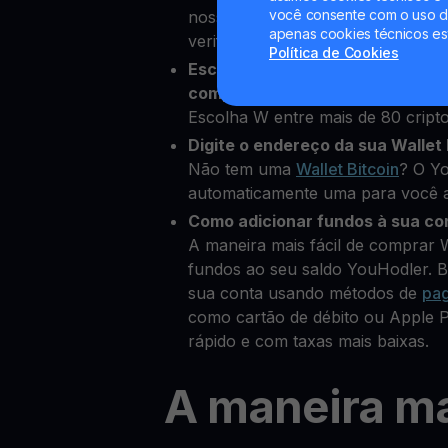
você consente com o uso de
nossa plataforma e adicionar alg
apenas cookies técnicos es
verificar sua identidade
Política de Cookies
Escolha Wormhole como a cripto
comprar
Escolha W entre mais de 80 cript
Digite o endereço da sua Wallet 
Não tem uma
Wallet Bitcoin
? O Yo
automaticamente uma para você a
Como adicionar fundos à sua co
A maneira mais fácil de comprar
fundos ao seu saldo YouHodler. B
sua conta usando métodos de
pa
como cartão de débito ou Apple 
rápido e com taxas mais baixas.
A maneira ma