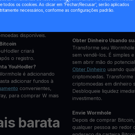
 todos os cookies. Ao clicar em 'Fechar/Recusar', serão aplicados
uns dados pessoais para
tritamente necessários, conforme as configurações padrão.
Mantenha seu W
**Ganhe Mais** com seu
 que você deseja
Rendimento
transparente e
omoedas disponíveis.
Obter Dinheiro Usando su
Bitcoin
Transforme seu Wormhole 
uHodler criará
sem vendê-los. É simples e 
pós o registro.
sem abrir mão do potencial
nta YouHodler?
Obter Dinheiro
usando qual
 Wormhole é adicionando
criptomoedas. Transforme
asta adicionar fundos à
criptomoedas em dinheiro s
gamento
convenientes,
Desbloqueie liquidez imedi
Pay, para comprar W mais
investimento.
Envie Wormhole
is barata
Depois de comprar Bitcoin,
qualquer pessoa ao redor 
endereço da carteira Bitcoi