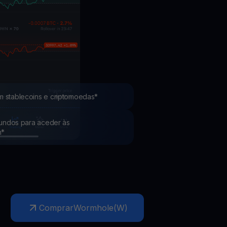
Promoções
Explore os concursos e promoções mais recentes
m stablecoins e criptomoedas*
 fundos para aceder às
h*
Comprar
Wormhole
(
W
)