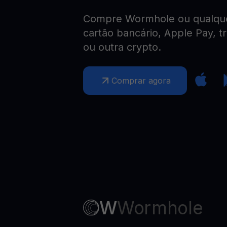
Web3 wallet
Compre Wormhole ou qualquer
Sua riqueza Web3, gerida num só lugar
cartão bancário, Apple Pay, t
ou outra crypto.
Comprar agora
W
Wormhole