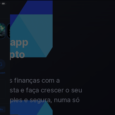
 a app
rypto
 das finanças com a
nvista e faça crescer o seu
simples e segura, numa só