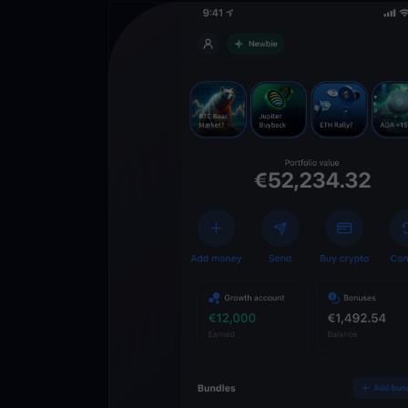
Descarregue
YouHodler
C
Wallet
Desbloqueie o futuro
YouHodler. Negocie, i
património de forma 
app