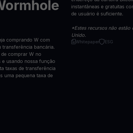
Wormhole
instantâneas e gratuitas 
de usuário é suficiente.
*Estes recursos não estão 
Unido.
 seja comprando W com
Whitepaper
ESG
u transferência bancária.
a de comprar W no
s e usando nossa função
a taxas de transferência
as uma pequena taxa de