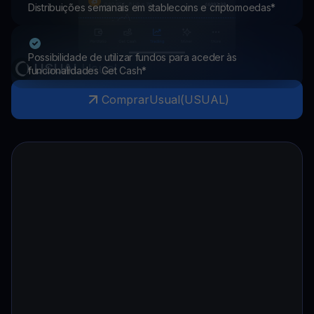
Distribuições semanais em stablecoins e criptomoedas*
Possibilidade de utilizar fundos para aceder às
USUAL
Usual
funcionalidades Get Cash*
Comprar
Usual
(
USUAL
)