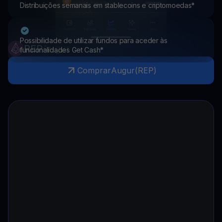
Distribuições semanais em stablecoins e criptomoedas*
Possibilidade de utilizar fundos para aceder às
REP
Augur
funcionalidades Get Cash*
Comprar
Augur
(
REP
)