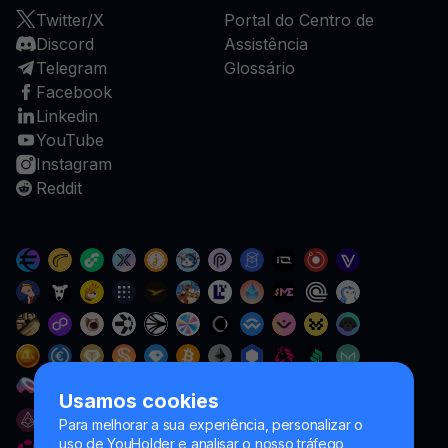
Twitter/X
Portal do Centro de
Discord
Assistência
Telegram
Glossário
Facebook
Linkedin
YouTube
Instagram
Reddit
Usamos cookies
Para melhorar a sua experiência, personalizar o
uso de YouHolder e analisar o nosso tráfego,