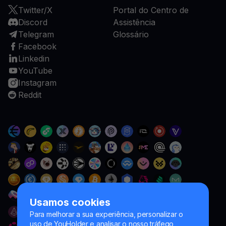
Twitter/X
Portal do Centro de
Discord
Assistência
Telegram
Glossário
Facebook
Linkedin
YouTube
Instagram
Reddit
Usamos cookies
Para melhorar a sua experiência, personalizar o
uso de YouHolder e analisar o nosso tráfego,