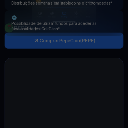
Distribuições semanais em stablecoins e criptomoedas*
Possibilidade de utilizar fundos para aceder às
PEPE
PepeCoin
funcionalidades Get Cash*
Comprar
PepeCoin
(
PEPE
)