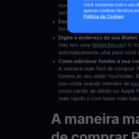
você consente com o uso de
nossa plataforma e adicionar alg
apenas cookies técnicos es
verificar sua identidade
Política de Cookies
Escolha Polygon como a cripto 
Escolha MATIC entre mais de 80 c
Digite o endereço da sua Wallet 
Não tem uma
Wallet Bitcoin
? O Yo
automaticamente uma para você a
Como adicionar fundos à sua co
A maneira mais fácil de comprar 
fundos ao seu saldo YouHodler. B
sua conta usando métodos de
pa
como cartão de débito ou Apple
mais rápido e com taxas mais baix
A maneira ma
de comprar 