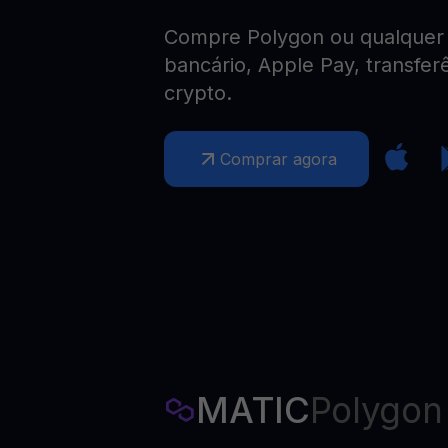
Web3 wallet
Compre Polygon ou qualquer o
Sua riqueza Web3, gerida num só lugar
bancário, Apple Pay, transfer
crypto.
Comprar agora
MATIC
Polygon