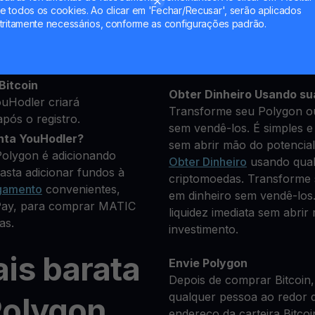
 todos os cookies. Ao clicar em 'Fechar/Recusar', serão aplicados
uns dados pessoais para
tritamente necessários, conforme as configurações padrão.
Mantenha seu MATIC
**Ganhe Mais** com seu 
que você deseja comprar
Rendimento
transparente e
riptomoedas disponíveis.
Bitcoin
Obter Dinheiro Usando su
uHodler criará
Transforme seu Polygon ou
pós o registro.
sem vendê-los. É simples e 
nta YouHodler?
sem abrir mão do potencial
Polygon é adicionando
Obter Dinheiro
usando qual
asta adicionar fundos à
criptomoedas. Transforme 
gamento
convenientes,
em dinheiro sem vendê-los.
 Pay, para comprar MATIC
liquidez imediata sem abrir
as.
investimento.
is barata
Envie Polygon
Depois de comprar Bitcoin,
qualquer pessoa ao redor 
Polygon
endereço da carteira Bitcoi