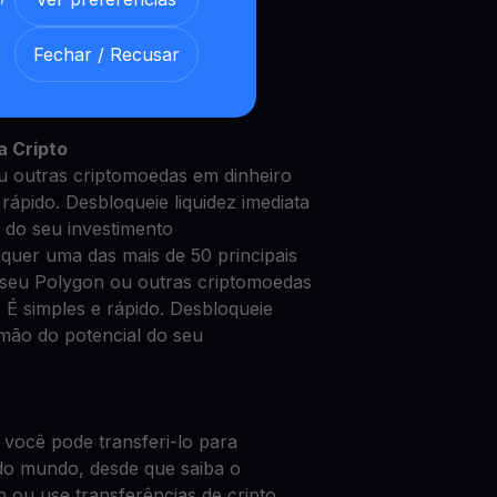
Fechar / Recusar
Polygon com nossa
Conta de
 segura
a Cripto
 outras criptomoedas em dinheiro
rápido. Desbloqueie liquidez imediata
 do seu investimento
quer uma das mais de 50 principais
seu Polygon ou outras criptomoedas
 É simples e rápido. Desbloqueie
 mão do potencial do seu
 você pode transferi-lo para
do mundo, desde que saiba o
n ou use transferências de cripto