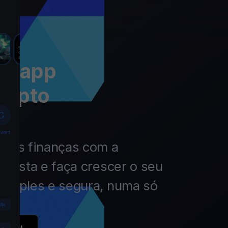
 a app
rypto
 das finanças com a
nvista e faça crescer o seu
simples e segura, numa só