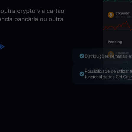
utra crypto via cartão
Youhodler App
ência bancária ou outra
Baixar
Baixe o app e gerencie cripto com facilidade
Distribuições semanais e
Possibilidade de utilizar
funcionalidades Get Cas