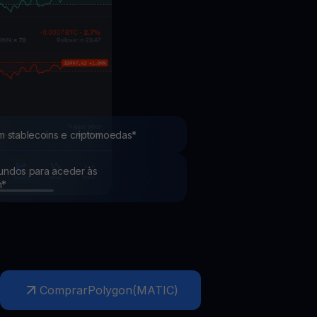
Promoções
Explore os concursos e promoções mais recentes
m stablecoins e criptomoedas*
 fundos para aceder às
h*
Comprar
Polygon
(
MATIC
)