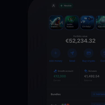
Descarregue
YouHodler
C
Wallet
Desbloqueie o futuro
YouHodler. Negocie, i
património de forma 
app