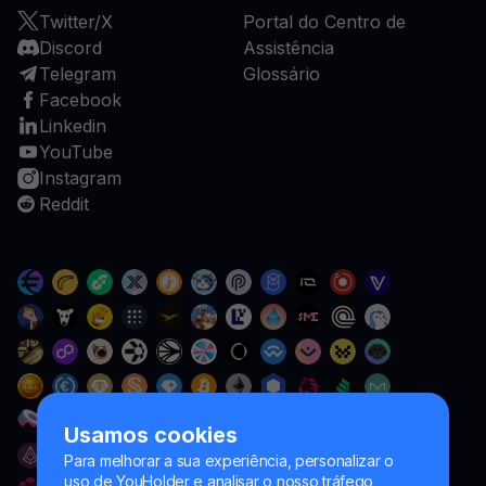
Twitter/X
Portal do Centro de
Discord
Assistência
Telegram
Glossário
Facebook
Linkedin
YouTube
Instagram
Reddit
Usamos cookies
Para melhorar a sua experiência, personalizar o
uso de YouHolder e analisar o nosso tráfego,