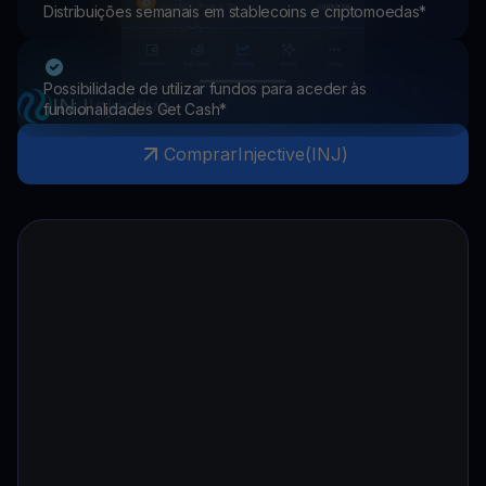
Distribuições semanais em stablecoins e criptomoedas*
Possibilidade de utilizar fundos para aceder às
INJ
Injective
funcionalidades Get Cash*
Comprar
Injective
(
INJ
)