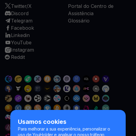
Twitter/X
Portal do Centro de
Discord
Assistência
Telegram
Glossário
Facebook
Linkedin
YouTube
Instagram
Reddit
Usamos cookies
Para melhorar a sua experiência, personalizar o
uso de YouHolder e analisar o nosso tráfego,