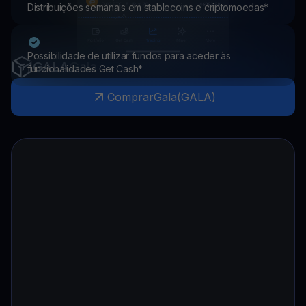
Distribuições semanais em stablecoins e criptomoedas*
Possibilidade de utilizar fundos para aceder às
GALA
Gala
funcionalidades Get Cash*
Comprar
Gala
(
GALA
)