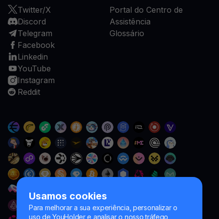
Twitter/X
Portal do Centro de
Discord
Assistência
Telegram
Glossário
Facebook
Linkedin
YouTube
Instagram
Reddit
Usamos cookies
Para melhorar a sua experiência, personalizar o
uso de YouHolder e analisar o nosso tráfego,