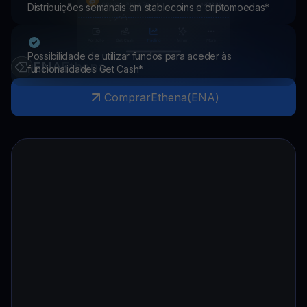
Distribuições semanais em stablecoins e criptomoedas*
Possibilidade de utilizar fundos para aceder às
ENA
Ethena
funcionalidades Get Cash*
Comprar
Ethena
(
ENA
)